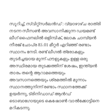
85.01 മീറ്റർ : ഡയമണ്ട് ലീഗ് ഫൈനല
സൂറിച്ച്, സ്വിറ്റ്‌സർലൻഡ് : വ്യാഴാഴ്ച രാത്രി
നടന്ന സീസൺ അവസാനിക്കുന്ന ഡയമണ്ട്
ലീഗ് ഫൈനലിൽ ഒളിമ്പിക്, ലോക ചാമ്പ്യൻ
നീരജ് ചോപ്ര 85.01 മീറ്റർ എറിഞ്ഞ് രണ്ടാം
സ്ഥാനം നേടി. രണ്ട് ലീഗൽ ത്രോകളും
തുടർച്ചയായ മൂന്ന് ഫൗളുകളും ഉള്ള ഒരു
അസ്ഥിരമായ തുടക്കത്തിന് ശേഷം, ഇന്ത്യൻ
താരം തന്റെ ആറാമത്തെയും
അവസാനത്തെയും ശ്രമത്തിൽ മൂന്നാം
സ്ഥാനത്തുനിന്ന് രണ്ടാം സ്ഥാനത്തേക്ക്
ഉയർന്നു, ട്രിനിഡാഡ് ആൻഡ്
ടൊബാഗോയുടെ കെഷോൺ വാൽക്കോട്ടിനെ
മറികടന്നു.