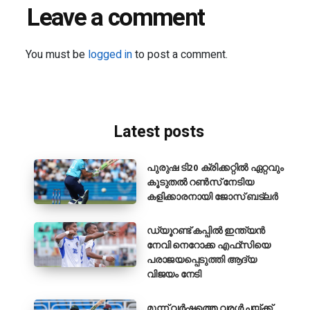
Leave a comment
You must be
logged in
to post a comment.
Latest posts
പുരുഷ ടി20 ക്രിക്കറ്റിൽ ഏറ്റവും
കൂടുതൽ റൺസ് നേടിയ
കളിക്കാരനായി ജോസ് ബട്‌ലർ
ഡ്യൂറണ്ട് കപ്പിൽ ഇന്ത്യൻ
നേവി നെറോക്ക എഫ്‌സിയെ
പരാജയപ്പെടുത്തി ആദ്യ
വിജയം നേടി
മൂന്ന് വർഷത്തെ വരൾച്ചയ്ക്ക്