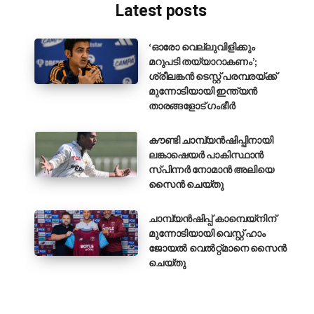
Latest posts
‘ഓരോ വെല്ലുവിളിക്കും
മറുപടി തയ്യാറാകണം’;
ശ്രീലങ്കൻ ടെസ്റ്റ് പരമ്പരയ്ക്ക്
മുന്നോടിയായി ഇന്ത്യൻ
താരങ്ങളോട് ഗംഭീർ
കൗണ്ടി ചാമ്പ്യൻഷിപ്പിനായി
ലങ്കാഷെയർ പാകിസ്ഥാൻ
സ്പിന്നർ നോമാൻ അലിയെ
സൈൻ ചെയ്തു
ചാമ്പ്യൻഷിപ്പ് കാമ്പെയ്‌നിന്
മുന്നോടിയായി വെസ്റ്റ് ഹാം
ജോയൽ വെൽറ്റ്മാനെ സൈൻ
ചെയ്തു