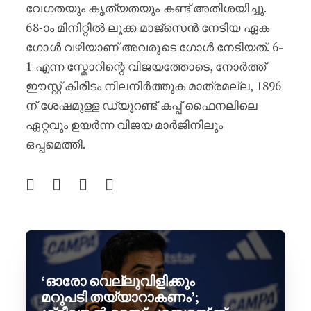
വേഗതയും കൃത്യതയും കണ്ട് അതിശയിച്ചു.
68-ാം മിനിറ്റിൽ ലൂക്ക മാജ്‌സെൻ നേടിയ ഏക
ഗോൾ വഴിയാണ് അവരുടെ ഗോൾ നേടിയത്. 6-
1 എന്ന സ്കോറിന്റെ വിജയത്തോടെ, നോർത്ത്
ഈസ്റ്റ് കിരീടം നിലനിർത്തുക മാത്രമല്ല, 1896
ന് ശേഷമുള്ള ഡ്യൂറണ്ട് കപ്പ് ഫൈനലിലെ
ഏറ്റവും ഉയർന്ന വിജയ മാർജിനിലും
ഒപ്പമെത്തി.
‘ഓരോ വെല്ലുവിളിക്കും
മറുപടി തയ്യാറാകണം’;