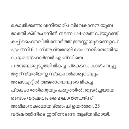
ഡയമണ്ട് ഹാർബറിനെ തോൽപ്പിച്ച് തുടർ
കൊൽക്കത്ത: ശനിയാഴ്ച വിവേകാനന്ദ യുബ
ഭാരതി ക്രിരംഗനിൽ നടന്ന 134-ാമത് ഡ്യൂറണ്ട്
കപ്പ് ഫൈനലിൽ നോർത്ത് ഈസ്റ്റ് യുണൈറ്റഡ്
എഫ്‌സി 6-1 ന് ആദ്യമായി ഫൈനലിലെത്തിയ
ഡയമണ്ട് ഹാർബർ എഫ്‌സിയെ
പരാജയപ്പെടുത്തി മികച്ച പ്രകടനം കാഴ്ചവച്ചു.
ആറ് വ്യത്യസ്ത സ്‌കോറർമാരുടെയും
അലാഎദ്ദീൻ അജരായെയുടെ മികച്ച
പ്രകടനത്തിന്റെയും കരുത്തിൽ, തുടർച്ചയായ
രണ്ടാം വർഷവും ഹൈലാൻഡേഴ്‌സ്
അഭിമാനകരമായ ട്രോഫി ഉയർത്തി, 25
വർഷത്തിനിടെ ഇത് നേടുന്ന ആദ്യ ടീമായി.