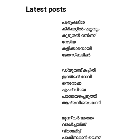
Latest posts
പുരുഷ ടി20
ക്രിക്കറ്റിൽ ഏറ്റവും
കൂടുതൽ റൺസ്
 വേൾഡ് കപ്പ് ചാമ്പ്യന്മാരായി
നേടിയ
കളിക്കാരനായി
ജോസ് ബട്‌ലർ
ഡ്യൂറണ്ട് കപ്പിൽ
ഇന്ത്യൻ നേവി
നെറോക്ക
എഫ്‌സിയെ
പരാജയപ്പെടുത്തി
ആദ്യ വിജയം നേടി
മൂന്ന് വർഷത്തെ
വരൾച്ചയ്ക്ക്
വിരാമമിട്ട്
പാകിസ്ഥാൻ വെസ്റ്റ്