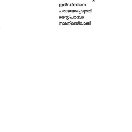
ഇൻഡീസിനെ
പരാജയപ്പെടുത്തി
ടെസ്റ്റ് പരമ്പര
സമനിലയിലാക്കി