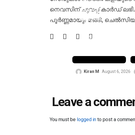
ക്രിക്കറ്റിൽ
നെവസിന് ചുവപ്പ് കാർഡ് ലഭ
ഏറ്റവും
കൂടുതൽ
പൂർണ്ണമായും മങ്ങി, ചെൽസിയുടെ
റൺസ്
നേടിയ
കളിക്കാരനാ
യി ജോസ്
ബട്‌ലർ
Kiran M
August 6, 2026
Leave a comme
You must be
logged in
to post a commen