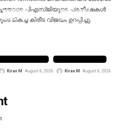
കപ്പിൽ
വെസ്റ്റ്
ിച്ചതോടെ പിഎസ്ജിയുടെ പ്രതീക്ഷകൾ
ഇന്ത്യൻ
ഇൻഡീസി
നേവി
നെ
 മികച്ച കിരീട വിജയം ഉറപ്പിച്ചു.
നെറോക്ക
പരാജയപ്പെടു
എഫ്‌സിയെ
ത്തി ടെസ്റ്റ്
പരാജയപ്പെടു
പരമ്പര
ത്തി ആദ്യ
സമനിലയി
വിജയം നേടി
ലാക്കി
Kiran M
August 6, 2026
Kiran M
August 6, 2026
nt
t.