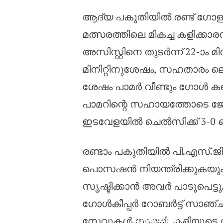
ആദ്യ പകുതിയിൽ രണ്ട് ഗോ
മത്സരത്തിലെ മികച്ച കളിക്കാരന
അസിസ്റ്റിനെ തുടർന്ന് 22-ാം മിന
മിനിറ്റിനുശേഷം, സഹതാരം ലെ
ശേഷം പാമർ വീണ്ടും ഗോൾ കണ്ട
പാമറിന്റെ സഹായത്തോടെ ജോ
ഇടവേളയിൽ ചെൽസിക്ക് 3-0 ന
രണ്ടാം പകുതിയിൽ പി.എസ്.ജി
പൊസഷൻ നിയന്ത്രിക്കുകയും
സൃഷ്ടിക്കാൻ അവർ പാടുപെട്ടു
ഗോൾകീപ്പർ റോബർട്ട് സാഞ്ചസ
പുരുഷ ടി20
സേവുകൾ നടത്തി. കളിയു