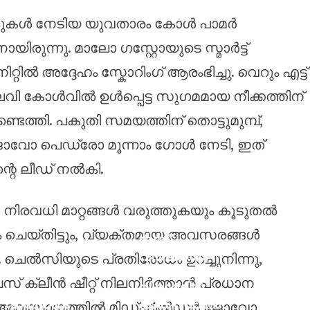
ളുകൾ നേടിയ യുവതാരം കോൾ പാമർ
ായിരുന്നു. മാലോ ഗസ്റ്റോയുടെ സ്മാർട്ട്
ിറ്റിൽ അദ്ദേഹം സ്കോറിംഗ് ആരംഭിച്ചു. വെറും എട്ട്
വി കോൾവിൽ ഉൾപ്പെട്ട സുഗമമായ നീക്കത്തിന്
െത്തി. പകുതി സമയത്തിന് തൊട്ടുമുമ്പ്,
വോ പെഡ്രോ മൂന്നാം ഗോൾ നേടി, ഇത്
്റെ ലീഡ് നൽകി.
 നിരവധി മാറ്റങ്ങൾ വരുത്തുകയും കൂടുതൽ
 ചെയ്തിട്ടും, വ്യക്തമായ അവസരങ്ങൾ
മൂന്ന്
വർഷത്തെ
. ചെൽസിയുടെ പ്രതിരോധം ഉറച്ചുനിന്നു,
വരൾച്ചയ്ക്ക്
് ക്ലീൻ ഷീറ്റ് നിലനിർത്താൻ പ്രധാന
വിരാമമിട്ട്
ഡ്യൂറണ്ട്
പാകിസ്ഥാൻ
ടെ അവസാനത്തിൽ മിഡ്ഫീൽഡർ ജോവോ