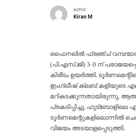
author:
Kiran M
ചെൽസി വിളിയാട്ടം: പി.
ഫൈനലിൽ ഫ്രഞ്ച് വമ്പന്മാര
(പി.എസ്.ജി) 3-0 ന് പരാജയപ്
കിരീടം ഉയർത്തി. ടൂർണമെന്റി
ഇംഗ്ലീഷ് ക്ലബ് കളിയുടെ 
മറികടക്കുന്നതായിരുന്നു, 
പ്രകടിപ്പിച്ചു. ഫുട്ബോളിലെ
ടൂർണമെന്റുകളിലൊന്നിൽ ച
വിജയം അടയാളപ്പെടുത്തി.