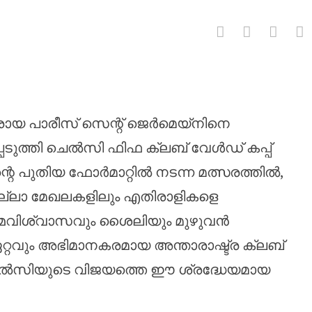
എസ്.ജിയെ തകർത്ത് ചെൽസി ക്ലബ്
ായ പാരീസ് സെന്റ് ജെർമെയ്‌നിനെ
പെടുത്തി ചെൽസി ഫിഫ ക്ലബ് വേൾഡ് കപ്പ്
ന്റെ പുതിയ ഫോർമാറ്റിൽ നടന്ന മത്സരത്തിൽ,
എല്ലാ മേഖലകളിലും എതിരാളികളെ
ആത്മവിശ്വാസവും ശൈലിയും മുഴുവൻ
 ഏറ്റവും അഭിമാനകരമായ അന്താരാഷ്ട്ര ക്ലബ്
െൽസിയുടെ വിജയത്തെ ഈ ശ്രദ്ധേയമായ