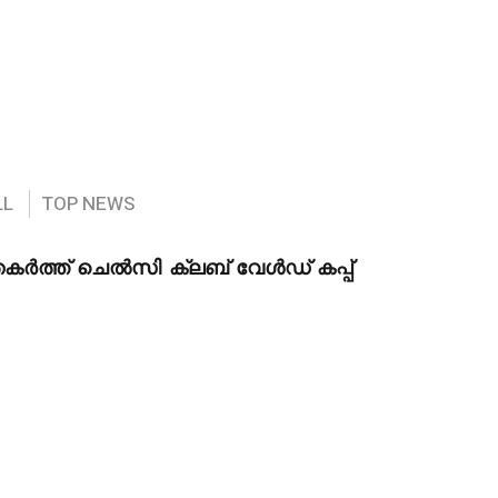
LL
TOP NEWS
തകർത്ത് ചെൽസി ക്ലബ് വേൾഡ് കപ്പ്