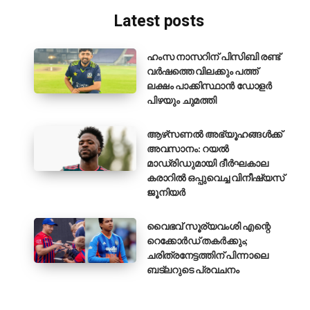
Latest posts
ഹംസ നാസറിന് പിസിബി രണ്ട്
വർഷത്തെ വിലക്കും പത്ത്
ലക്ഷം പാക്കിസ്ഥാൻ ഡോളർ
പിഴയും ചുമത്തി
ആഴ്‌സണൽ അഭ്യൂഹങ്ങൾക്ക്
അവസാനം: റയൽ
മാഡ്രിഡുമായി ദീർഘകാല
കരാറിൽ ഒപ്പുവെച്ച വിനീഷ്യസ്
ജൂനിയർ
വൈഭവ് സൂര്യവംശി എന്റെ
റെക്കോർഡ് തകർക്കും;
ചരിത്രനേട്ടത്തിന് പിന്നാലെ
ബട്‌ലറുടെ പ്രവചനം