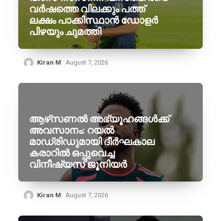
വർഷത്തെ വിലക്കും പത്ത്
ലക്ഷം പാക്കിസ്ഥാൻ ഡോളർ
പിഴയും ചുമത്തി
Kiran M
August 7, 2026
ആഴ്‌സണൽ അഭ്യൂഹങ്ങൾക്ക്
അവസാനം: റയൽ
മാഡ്രിഡുമായി ദീർഘകാല
കരാറിൽ ഒപ്പുവെച്ച
വിനീഷ്യസ് ജൂനിയർ
Kiran M
August 7, 2026