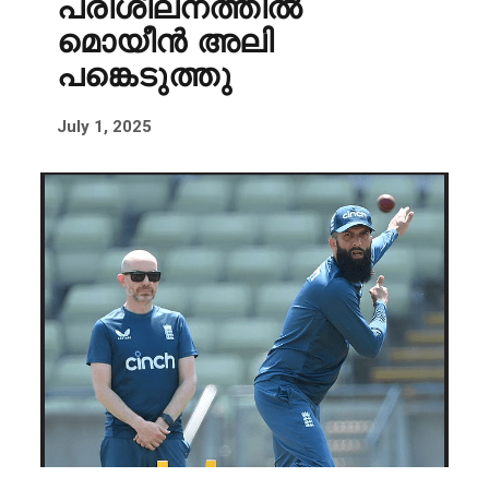
പരിശീലനത്തിൽ
മൊയീൻ അലി
പങ്കെടുത്തു
July 1, 2025