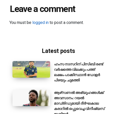
Leave a comment
You must be
logged in
to post a comment.
Latest posts
ഹംസ നാസറിന് പിസിബി രണ്ട്
വർഷത്തെ വിലക്കും പത്ത്
ലക്ഷം പാക്കിസ്ഥാൻ ഡോളർ
പിഴയും ചുമത്തി
ആഴ്‌സണൽ അഭ്യൂഹങ്ങൾക്ക്
അവസാനം: റയൽ
മാഡ്രിഡുമായി ദീർഘകാല
കരാറിൽ ഒപ്പുവെച്ച വിനീഷ്യസ്
ജൂനിയർ