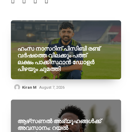
ഹംസ നാസറിന് പിസിബി രണ്ട്
വർഷത്തെ വിലക്കും പത്ത്
ലക്ഷം പാക്കിസ്ഥാൻ ഡോളർ
പിഴയും ചുമത്തി
Kiran M
August 7, 2026
ആഴ്‌സണൽ അഭ്യൂഹങ്ങൾക്ക്
അവസാനം: റയൽ