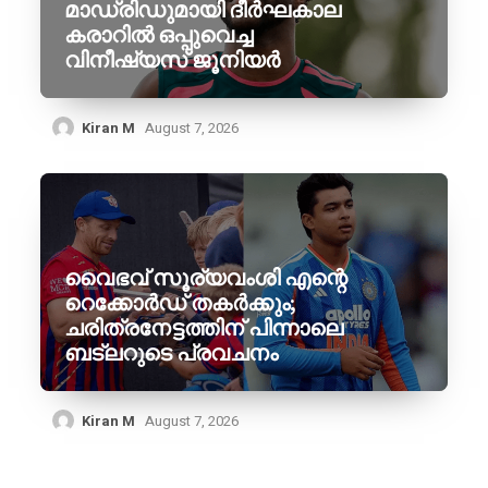
മാഡ്രിഡുമായി ദീർഘകാല
കരാറിൽ ഒപ്പുവെച്ച
വിനീഷ്യസ് ജൂനിയർ
Kiran M
August 7, 2026
വൈഭവ് സൂര്യവംശി എന്റെ
റെക്കോർഡ് തകർക്കും;
ചരിത്രനേട്ടത്തിന് പിന്നാലെ
ബട്‌ലറുടെ പ്രവചനം
Kiran M
August 7, 2026