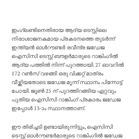
മോശം പ്രകടന൦ : രവീന്ദ്ര ജഡേജ ഐസി
ഇംഗ്ലണ്ടിനെതിരായ ആദ്യ ടെസ്റ്റിലെ
നിരാശാജനകമായ പ്രകടനത്തെ തുടർന്ന്
ഇന്ത്യൻ ഓൾറൗണ്ടർ രവീന്ദ്ര ജഡേജ
ഐസിസി ടെസ്റ്റ് ബൗളർമാരുടെ റാങ്കിംഗിൽ
ആദ്യ പത്തിൽ നിന്ന് പുറത്തായി. 27 ഓവറിൽ
172 റൺസ് വഴങ്ങി ഒരു വിക്കറ്റ് മാത്രം
വീഴ്ത്തിയതോടെ ജഡേജ മൂന്ന് സ്ഥാനം പിന്നോട്ട്
പോയി. ജൂൺ 25 ന് പുറത്തിറങ്ങിയ ഏറ്റവും
പുതിയ ഐസിസി റാങ്കിംഗ് പ്രകാരം ജഡേജ
ഇപ്പോൾ 13-ാം സ്ഥാനത്താണ്.
ഈ തിരിച്ചടി ഉണ്ടായിരുന്നിട്ടും, ഐസിസി
ടെസ്റ്റ് ഓൾറൗണ്ടർമാരുടെ റാങ്കിംഗിൽ ജഡേജ