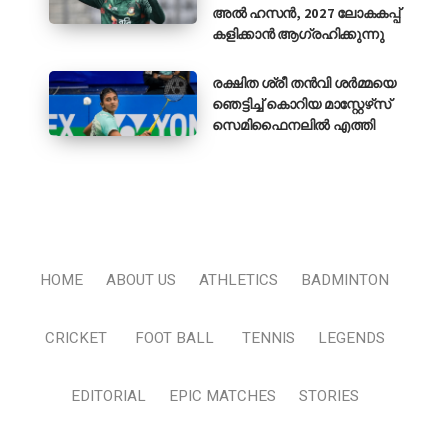
അൽ ഹസൻ, 2027 ലോകകപ്പ്
കളിക്കാൻ ആഗ്രഹിക്കുന്നു
രക്ഷിത ശ്രീ തൻവി ശർമ്മയെ
ഞെട്ടിച്ച് കൊറിയ മാസ്റ്റേഴ്‌സ്
സെമിഫൈനലിൽ എത്തി
HOME
ABOUT US
ATHLETICS
BADMINTON
CRICKET
FOOT BALL
TENNIS
LEGENDS
EDITORIAL
EPIC MATCHES
STORIES