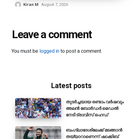
Kiran M
August 7, 2026
Leave a comment
You must be
logged in
to post a comment.
Latest posts
തുടർച്ചയായ രണ്ടാം വർഷവും
അലൻ ബോർഡർ മെഡൽ
നേടി ട്രാവിസ് ഹെഡ്
ബംഗ്ലാദേശിലേക്ക് മടങ്ങാൻ
തയ്യാറാണെന്ന് ഷാക്കിബ്