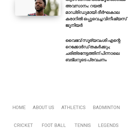
അവസാനം: റയൽ
മാഡ്രിഡുമായി ദീർഘകാല
കരാറിൽ ഒപ്പുവെച്ച വിനീഷ്യസ്
ജൂനിയർ
വൈഭവ് സൂര്യവംശി എന്റെ
റെക്കോർഡ് തകർക്കും;
ചരിത്രനേട്ടത്തിന് പിന്നാലെ
ബട്‌ലറുടെ പ്രവചനം
HOME
ABOUT US
ATHLETICS
BADMINTON
CRICKET
FOOT BALL
TENNIS
LEGENDS