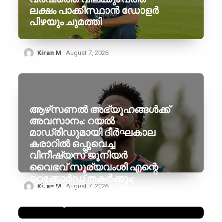
ലക്ഷം പാക്കിസ്ഥാൻ ഡോളർ
പിഴയും ചുമത്തി
Kiran M
August 7, 2026
ആഴ്‌സണൽ അഭ്യൂഹങ്ങൾക്ക്
അവസാനം: റയൽ
മാഡ്രിഡുമായി ദീർഘകാല
കരാറിൽ ഒപ്പുവെച്ച
വിനീഷ്യസ് ജൂനിയർ
വൈഭവ് സൂര്യവംശി എന്റെ
റെക്കോർഡ് തകർക്കും;
Kiran M
August 7, 2026
ചരിത്രനേട്ടത്തിന് പിന്നാലെ
ബട്‌ലറുടെ പ്രവചനം