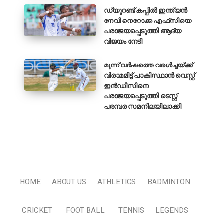
ഡ്യൂറണ്ട് കപ്പിൽ ഇന്ത്യൻ
നേവി നെറോക്ക എഫ്‌സിയെ
പരാജയപ്പെടുത്തി ആദ്യ
വിജയം നേടി
മൂന്ന് വർഷത്തെ വരൾച്ചയ്ക്ക്
വിരാമമിട്ട് പാകിസ്ഥാൻ വെസ്റ്റ്
ഇൻഡീസിനെ
പരാജയപ്പെടുത്തി ടെസ്റ്റ്
പരമ്പര സമനിലയിലാക്കി
HOME
ABOUT US
ATHLETICS
BADMINTON
CRICKET
FOOT BALL
TENNIS
LEGENDS