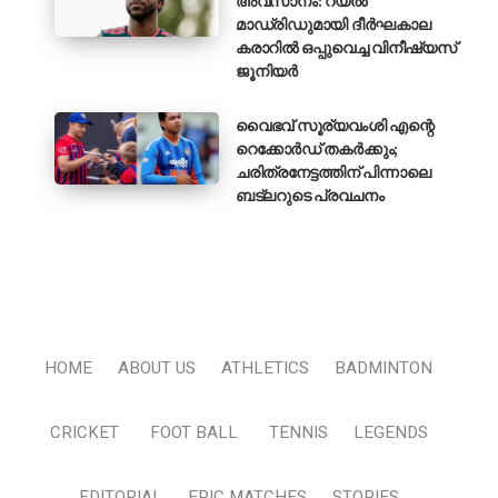
അവസാനം: റയൽ
മാഡ്രിഡുമായി ദീർഘകാല
കരാറിൽ ഒപ്പുവെച്ച വിനീഷ്യസ്
ജൂനിയർ
വൈഭവ് സൂര്യവംശി എന്റെ
റെക്കോർഡ് തകർക്കും;
ചരിത്രനേട്ടത്തിന് പിന്നാലെ
ബട്‌ലറുടെ പ്രവചനം
HOME
ABOUT US
ATHLETICS
BADMINTON
CRICKET
FOOT BALL
TENNIS
LEGENDS
EDITORIAL
EPIC MATCHES
STORIES