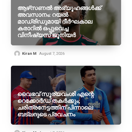
ആഴ്‌സണൽ അഭ്യൂഹങ്ങൾക്ക്
അവസാനം: റയൽ
മാഡ്രിഡുമായി ദീർഘകാല
കരാറിൽ ഒപ്പുവെച്ച
വിനീഷ്യസ് ജൂനിയർ
Kiran M
August 7, 2026
വൈഭവ് സൂര്യവംശി എന്റെ
റെക്കോർഡ് തകർക്കും;
ചരിത്രനേട്ടത്തിന് പിന്നാലെ
ബട്‌ലറുടെ പ്രവചനം