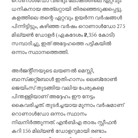
റൊണാൾഡോ വീണ്ടും ലോകത്തിലെ ഏറ്റവും
ധനികനായ അത്‌ലറ്റായി തിരഞ്ഞെടുക്കപ്പെട്ടു.
കളത്തിലെ തന്റെ ഏറ്റവും ഉയർന്ന വർഷങ്ങൾ
പിന്നിട്ടിട്ടും, കഴിഞ്ഞ വർഷം റൊണാൾഡോ 275
മില്യൺ ഡോളർ (ഏകദേശം ₹2,356 കോടി)
സമ്പാദിച്ചു, ഇത് അദ്ദേഹത്തെ പട്ടികയിൽ
ഒന്നാം സ്ഥാനത്തെത്തി.
അർജന്റീനയുടെ ലയണൽ മെസ്സി,
ബാസ്‌ക്കറ്റ്‌ബോൾ ഇതിഹാസം ലെബ്രോൺ
ജെയിംസ് തുടങ്ങിയ വലിയ പേരുകളെ
പിന്തള്ളിയാണ് അദ്ദേഹം ഈ നേട്ടം
കൈവരിച്ചത്. തുടർച്ചയായ മൂന്നാം വർഷമാണ്
റൊണാൾഡോ ഒന്നാം സ്ഥാനം
നിലനിർത്തുന്നത്. എൻബിഎ താരം സ്റ്റീഫൻ
കറി 156 മില്യൺ ഡോളറുമായി രണ്ടാം