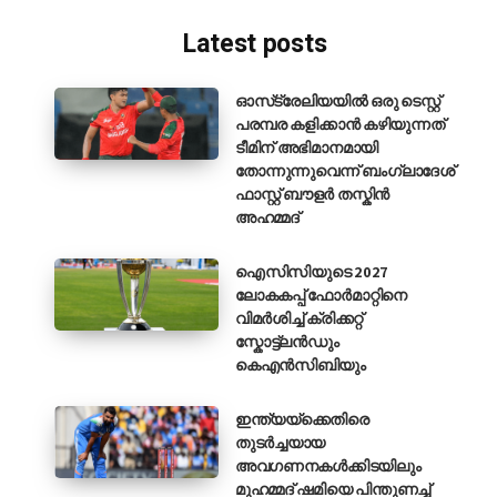
Latest posts
ഓസ്‌ട്രേലിയയിൽ ഒരു ടെസ്റ്റ്
പരമ്പര കളിക്കാൻ കഴിയുന്നത്
ടീമിന് അഭിമാനമായി
തോന്നുന്നുവെന്ന് ബംഗ്ലാദേശ്
ഫാസ്റ്റ് ബൗളർ തസ്കിൻ
അഹമ്മദ്
ഐസിസിയുടെ 2027
ലോകകപ്പ് ഫോർമാറ്റിനെ
വിമർശിച്ച് ക്രിക്കറ്റ്
സ്കോട്ട്ലൻഡും
കെഎൻസിബിയും
ഇന്ത്യയ്ക്കെതിരെ
തുടർച്ചയായ
അവഗണനകൾക്കിടയിലും
മുഹമ്മദ് ഷമിയെ പിന്തുണച്ച്