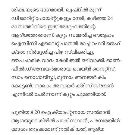
ശിക്ഷയുടെ ഭാഗമായി, ഖുഷ്ദിൽ മൂന്ന്
ഡീമെറിറ്റ് പോയിന്റുകളും നേടി, കഴിഞ്ഞ 24
മാസത്തിനിടെ ഇത് അദ്ദേഹത്തിന്റെ
ആദ്യത്തേതാണ്. കുറ്റം സമ്മതിച്ച അദ്ദേഹം
ഐസിസി എലൈറ്റ് പാനൽ മാച്ച് റഫറി ജെഫ്
ക്രോ നിർദ്ദേശിച്ച പിഴ സ്വീകരിച്ചു,
ഔപചാരിക വാദം കേൾക്കൽ ഒഴിവാക്കി. ഓൺ-
ഫീൽഡ് അമ്പയർമാരായ വെയ്ൻ നൈറ്റ്സ്,
സാം നൊഗാജ്സ്കി, മൂന്നാം അമ്പയർ കിം
കോട്ടൺ, നാലാം അമ്പയർ ക്രിസ് ബ്രൗൺ
എന്നിവർ ചേർന്നാണ് കുറ്റം ചുമത്തിയത്.
പുതിയ ടി20 ഐ ക്യാപ്റ്റനായ സൽമാൻ
ആഗയുടെ കീഴിൽ പാകിസ്ഥാൻ, പരമ്പരയിൽ
മോശം തുടക്കമാണ് നൽകിയത്, ആദ്യ