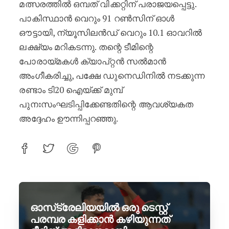
മത്സരത്തിൽ ഒമ്പത് വിക്കറ്റിന് പരാജയപ്പെട്ടു.
പാകിസ്ഥാൻ വെറും 91 റൺസിന് ഓൾ
ഔട്ടായി, ന്യൂസിലൻഡ് വെറും 10.1 ഓവറിൽ
ലക്ഷ്യം മറികടന്നു. തന്റെ ടീമിന്റെ
പോരായ്മകൾ ക്യാപ്റ്റൻ സൽമാൻ
അംഗീകരിച്ചു, പക്ഷേ ഡുനെഡിനിൽ നടക്കുന്ന
രണ്ടാം ടി20 ഐയ്ക്ക് മുമ്പ്
പുനഃസംഘടിപ്പിക്കേണ്ടതിന്റെ ആവശ്യകത
അദ്ദേഹം ഊന്നിപ്പറഞ്ഞു.
ഓസ്‌ട്രേലിയയിൽ ഒരു ടെസ്റ്റ്
പരമ്പര കളിക്കാൻ കഴിയുന്നത്