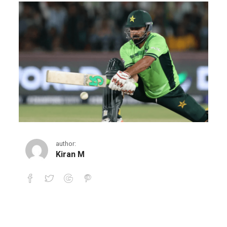
author:
Kiran M
ഐസിസി പെരുമാറ്റച്ചട്ടം ലംഘിച്ചതിന്