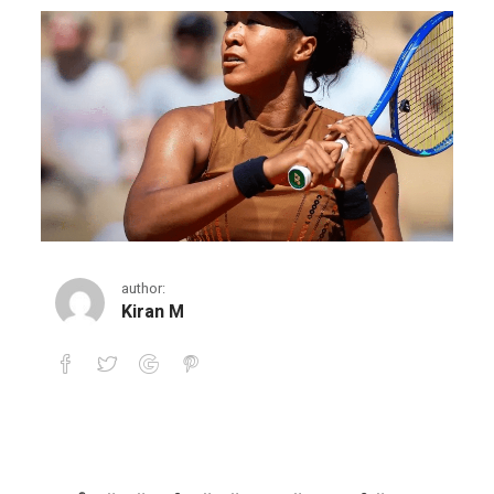
author:
Kiran M
ശക്തമായ വിജയത്തിന് ശേഷം ഒസാക്ക ഫ