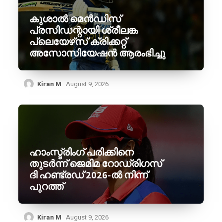
കുശാൽ മെൻഡിസ്
പ്രസിഡന്റായി ശ്രീലങ്ക
പ്ലെയേഴ്‌സ് ക്രിക്കറ്റ്
അസോസിയേഷൻ ആരംഭിച്ചു
Kiran M
August 9, 2026
ഹാംസ്ട്രിംഗ് പരിക്കിനെ
തുടർന്ന് ജെമിമ റോഡ്രിഗസ്
ദി ഹണ്ട്രഡ് 2026-ൽ നിന്ന്
പുറത്ത്
Kiran M
August 9, 2026