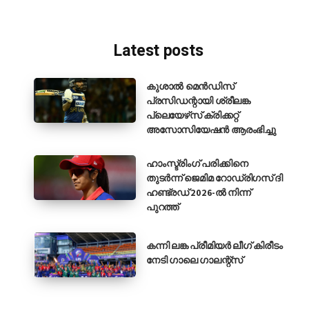
Latest posts
കുശാൽ മെൻഡിസ്
പ്രസിഡന്റായി ശ്രീലങ്ക
പ്ലെയേഴ്‌സ് ക്രിക്കറ്റ്
അസോസിയേഷൻ ആരംഭിച്ചു
ഹാംസ്ട്രിംഗ് പരിക്കിനെ
തുടർന്ന് ജെമിമ റോഡ്രിഗസ് ദി
ഹണ്ട്രഡ് 2026-ൽ നിന്ന്
പുറത്ത്
കന്നി ലങ്ക പ്രീമിയർ ലീഗ് കിരീടം
നേടി ഗാലെ ഗാലന്റ്‌സ്