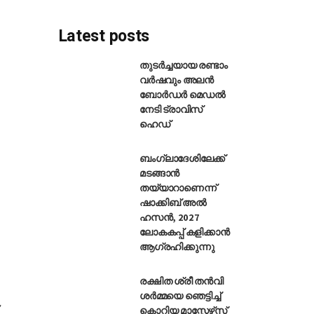
Latest posts
തുടർച്ചയായ രണ്ടാം
വർഷവും അലൻ
ബോർഡർ മെഡൽ
 പുതിയ നിയമം അംഗീകരിച്ച് 
നേടി ട്രാവിസ്
ഹെഡ്
ബംഗ്ലാദേശിലേക്ക്
മടങ്ങാൻ
തയ്യാറാണെന്ന്
ഷാക്കിബ് അൽ
ഹസൻ, 2027
ലോകകപ്പ് കളിക്കാൻ
ആഗ്രഹിക്കുന്നു
രക്ഷിത ശ്രീ തൻവി
ശർമ്മയെ ഞെട്ടിച്ച്
കൊറിയ മാസ്റ്റേഴ്‌സ്