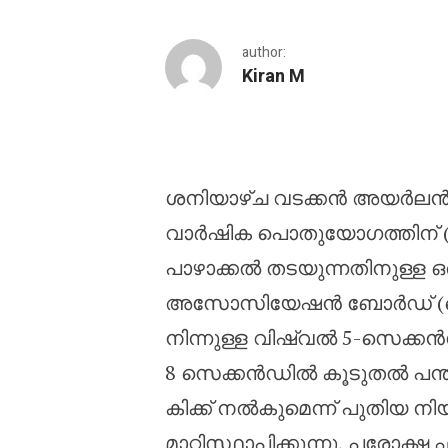
author:
Kiran M
ഫുട്ബോളിൽ ഗോൾകീപ്പ
ശനിയാഴ്ച വടക്കൻ അയർലൻഡി
വാർഷിക പൊതുയോഗത്തിന് (
പാഴാക്കൽ തടയുന്നതിനുള്ള 
അസോസിയേഷൻ ബോർഡ് (ഐഎ
നിന്നുള്ള വിഷ്വൽ 5-സെക്ക
8 സെക്കൻഡിൽ കൂടുതൽ പന്ത
കിക്ക് നൽകുമെന്ന് പുതിയ നി
മാറ്റിസ്ഥാപിക്കുന്നു, പരോക്ഷ 