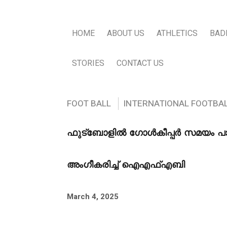
HOME
ABOUT US
ATHLETICS
BAD
STORIES
CONTACT US
FOOT BALL
INTERNATIONAL FOOTBA
ഫുട്ബോളിൽ ഗോൾകീപ്പർ സമയം പാഴ
അംഗീകരിച്ച് ഐഎഫ്എബി
March 4, 2025