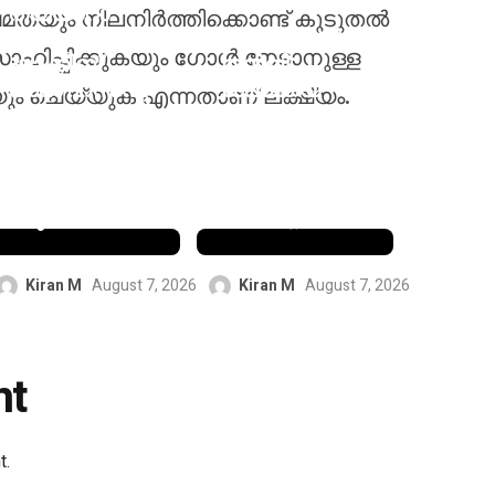
തയ്യാറാ
യും നിലനിർത്തിക്കൊണ്ട് കൂടുതൽ
ണെന്ന്
രക്ഷിത ശ്രീ
ഹിപ്പിക്കുകയും ഗോൾ നേടാനുള്ള
ഷാക്കിബ്
തൻവി
അൽ ഹസൻ,
ശർമ്മയെ
ും ചെയ്യുക എന്നതാണ് ലക്ഷ്യം.
2027
ഞെട്ടിച്ച്
ലോകകപ്പ്
കൊറിയ
കളിക്കാൻ
മാസ്റ്റേഴ്‌സ്
ആഗ്രഹിക്കു
സെമിഫൈന
ന്നു
ലിൽ എത്തി
Kiran M
August 7, 2026
Kiran M
August 7, 2026
nt
t.