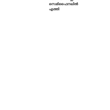
സെമിഫൈനലിൽ
എത്തി