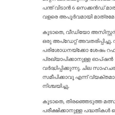
പന്ത് വിടാൻ 6 സെക്കൻഡ് മാത്
വളരെ അപൂർവമായി മാത്രമേ നടപ്
കൂടാതെ, വീഡിയോ അസിസ്റ്റന
ഒരു അപ്‌ഡേറ്റ് അവതരിപ്പി
പരിശോധനയ്‌ക്കോ ശേഷം റഫറി
പ്രഖ്യാപിക്കാനുള്ള ഓപ്ഷൻ 
വർദ്ധിപ്പിക്കുന്നു. ചില സാഹ
സമീപിക്കാവൂ എന്ന് വ്യക്തമാ
നിശ്ചയിച്ചു.
കൂടാതെ, തിരഞ്ഞെടുത്ത മത
പരീക്ഷിക്കാനുള്ള പദ്ധതികൾ