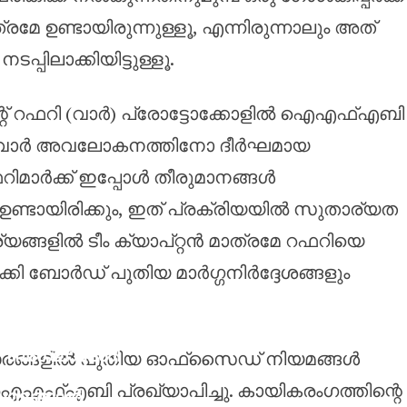
രമേ ഉണ്ടായിരുന്നുള്ളൂ, എന്നിരുന്നാലും അത്
പിലാക്കിയിട്ടുള്ളൂ.
്റ് റഫറി (വാർ) പ്രോട്ടോക്കോളിൽ ഐഎഫ്എബി
ച്ചു. വാർ അവലോകനത്തിനോ ദീർഘമായ
മാർക്ക് ഇപ്പോൾ തീരുമാനങ്ങൾ
ഉണ്ടായിരിക്കും, ഇത് പ്രക്രിയയിൽ സുതാര്യത
ചര്യങ്ങളിൽ ടീം ക്യാപ്റ്റൻ മാത്രമേ റഫറിയെ
ക്കി ബോർഡ് പുതിയ മാർഗ്ഗനിർദ്ദേശങ്ങളും
ബംഗ്ലാദേശി
്സരങ്ങളിൽ പുതിയ ഓഫ്‌സൈഡ് നിയമങ്ങൾ
ലേക്ക്
 ഐഎഫ്എബി പ്രഖ്യാപിച്ചു. കായികരംഗത്തിന്റെ
മടങ്ങാൻ