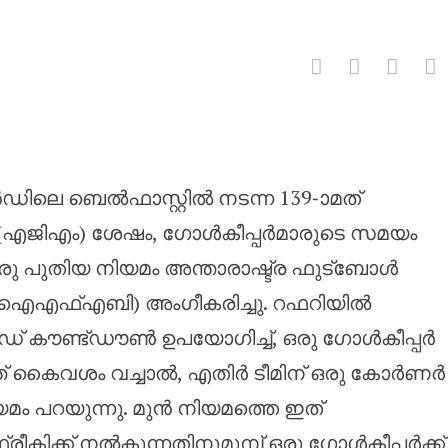
ർ സമയം പാഴാക്കുന്നത് തടയാൻ
ലെ ബെൽഫാസ്റ്റിൽ നടന്ന 139-ാമത്
എജിഎം) ശേഷം, ഗോൾകീപ്പർമാരുടെ സമയം
ഒരു പുതിയ നിയമം അന്താരാഷ്ട്ര ഫുട്ബോൾ
ഫ്എബി) അംഗീകരിച്ചു. റഫറിയിൽ
ൻഡ് കൗണ്ട്ഡൗൺ ഉപയോഗിച്ച്, ഒരു ഗോൾകീപ്പർ
് കൈവശം വച്ചാൽ, എതിർ ടീമിന് ഒരു കോർണർ
യമം പറയുന്നു. മുൻ നിയമത്തെ ഇത്
ഫ്രീകിക്ക് നൽകുന്നതിനുമുമ്പ് ഒരു ഗോൾകീപ്പർക്ക്