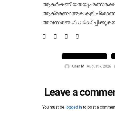
ആകർഷണീയതയും മത്സരക്ഷമത
തുടർച്ചയായ
ആക്രമണാത്മക കളി പ്രോത്സാ
രണ്ടാം
വർഷവും
അവസരങ്ങൾ വർദ്ധിപ്പിക്കുകയ
അലൻ
ബോർഡർ
മെഡൽ നേടി
ട്രാവിസ്
ഹെഡ്
Kiran M
August 7, 2026
Leave a comme
You must be
logged in
to post a commen