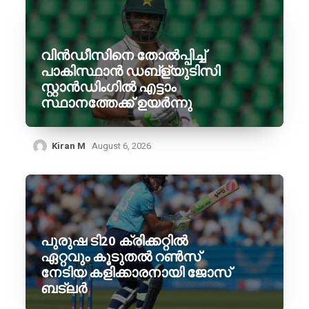
വിൻഡീസിനെ തോൽപ്പിച്ച്
പാകിസ്ഥാൻ ഡബ്ള്യുടിസി
സ്റ്റാൻഡിംഗിൽ എട്ടാം
സ്ഥാനത്തേക്ക് ഉയർന്നു
Kiran M
August 6, 2026
പുരുഷ ടി20 ക്രിക്കറ്റിൽ
ഏറ്റവും കൂടുതൽ റൺസ്
നേടിയ കളിക്കാരനായി ജോസ്
ബട്‌ലർ