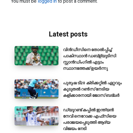
You must be
logged in
to post a comment.
Latest posts
വിൻഡീസിനെ തോൽപ്പിച്ച്
പാകിസ്ഥാൻ ഡബ്ള്യുടിസി
സ്റ്റാൻഡിംഗിൽ എട്ടാം
സ്ഥാനത്തേക്ക് ഉയർന്നു
പുരുഷ ടി20 ക്രിക്കറ്റിൽ ഏറ്റവും
കൂടുതൽ റൺസ് നേടിയ
കളിക്കാരനായി ജോസ് ബട്‌ലർ
ഡ്യൂറണ്ട് കപ്പിൽ ഇന്ത്യൻ
നേവി നെറോക്ക എഫ്‌സിയെ
പരാജയപ്പെടുത്തി ആദ്യ
വിജയം നേടി