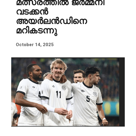
മത്സരത്തിൽ ജർമ്മനി
വടക്കൻ
അയർലൻഡിനെ
മറികടന്നു
October 14, 2025