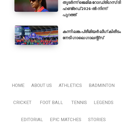
തുടർന്ന് ജെമിമ റോഡ്രിഗസ് ദി
ഹണ്ട്രഡ് 2026-ൽ നിന്ന്
പുറത്ത്
കന്നി ലങ്ക പ്രീമിയർ ലീഗ് കിരീടം
നേടി ഗാലെ ഗാലന്റ്‌സ്
HOME
ABOUT US
ATHLETICS
BADMINTON
CRICKET
FOOT BALL
TENNIS
LEGENDS
EDITORIAL
EPIC MATCHES
STORIES