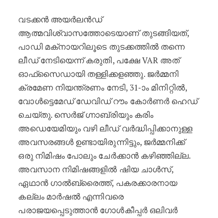
വടക്കൻ അയർലൻഡ്
ആത്മവിശ്വാസത്തോടെയാണ് തുടങ്ങിയത്,
പാഡി മക്‌നായറിലൂടെ തുടക്കത്തിൽ തന്നെ
ലീഡ് നേടിയെന്ന് കരുതി, പക്ഷേ VAR അത്
ഓഫ്‌സൈഡായി തള്ളിക്കളഞ്ഞു. ജർമ്മനി
ക്രമേണ നിയന്ത്രണം നേടി, 31-ാം മിനിറ്റിൽ,
വോൾട്ടെമേഡ് ഡേവിഡ് റൗം കോർണർ ഹെഡ്
ചെയ്‌തു. സെർജ് ഗ്നാബ്രിയും കരിം
അഡെയേമിയും വഴി ലീഡ് വർദ്ധിപ്പിക്കാനുള്ള
അവസരങ്ങൾ ഉണ്ടായിരുന്നിട്ടും, ജർമ്മനിക്ക്
ഒരു നിമിഷം പോലും ചേർക്കാൻ കഴിഞ്ഞില്ല.
അവസാന നിമിഷങ്ങളിൽ ഷിയ ചാൾസ്,
ഏഥാൻ ഗാൽബ്രൈത്ത്, പകരക്കാരനായ
കല്ലം മാർഷൽ എന്നിവരെ
പരാജയപ്പെടുത്താൻ ഗോൾകീപ്പർ ഒലിവർ