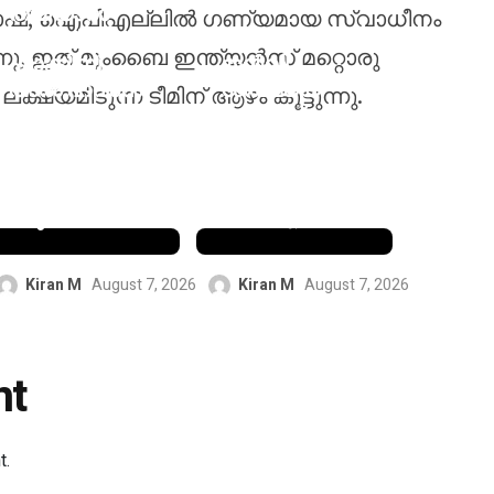
തയ്യാറാ
ള്ള ബോഷ്, ഐപിഎല്ലിൽ ഗണ്യമായ സ്വാധീനം
ണെന്ന്
രക്ഷിത ശ്രീ
ുന്നു, ഇത് മുംബൈ ഇന്ത്യൻസ് മറ്റൊരു
ഷാക്കിബ്
തൻവി
അൽ ഹസൻ,
ശർമ്മയെ
യമിടുന്ന ടീമിന് ആഴം കൂട്ടുന്നു.
2027
ഞെട്ടിച്ച്
ലോകകപ്പ്
കൊറിയ
കളിക്കാൻ
മാസ്റ്റേഴ്‌സ്
ആഗ്രഹിക്കു
സെമിഫൈന
ന്നു
ലിൽ എത്തി
Kiran M
August 7, 2026
Kiran M
August 7, 2026
nt
t.