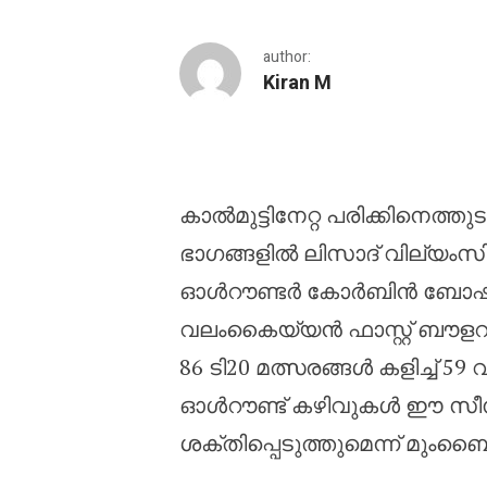
author:
Kiran M
ലിസാദ് വില്യംസിന് 
കാൽമുട്ടിനേറ്റ പരിക്കിനെത്
ഭാഗങ്ങളിൽ ലിസാദ് വില്യംസി
ഓൾറൗണ്ടർ കോർബിൻ ബോഷിനെ
വലംകൈയ്യൻ ഫാസ്റ്റ് ബൗളറും
86 ടി20 മത്സരങ്ങൾ കളിച്ച് 59 വിക
ഓൾറൗണ്ട് കഴിവുകൾ ഈ സീ
ശക്തിപ്പെടുത്തുമെന്ന് മുംബൈ 