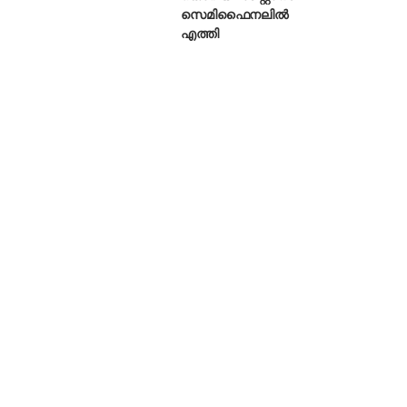
സെമിഫൈനലിൽ
എത്തി