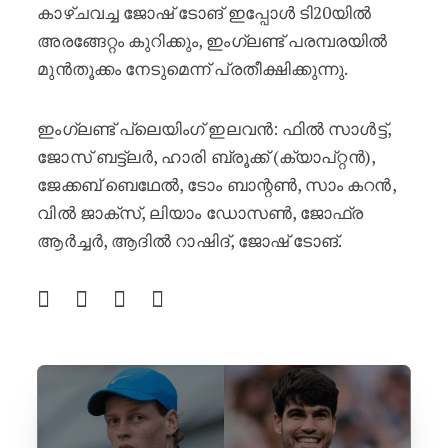
കാഴ്ചവച്ച ജോഷ് ടോങ് ഇപ്പോൾ ടി20യിൽ
അരങ്ങേറ്റം കുറിക്കും, ഇംഗ്ലണ്ട് പരമ്പരയിൽ
മുൻതൂക്കം നേടുമെന്ന് പ്രതീക്ഷിക്കുന്നു.
ഇംഗ്ലണ്ട് പ്ലെയിംഗ് ഇലവൻ: ഫിൽ സാൾട്ട്,
ജോസ് ബട്ട്‌ലർ, ഹാരി ബ്രൂക്ക് (ക്യാപ്റ്റൻ),
ജേക്കബ് ബെഥേൽ, ടോം ബാന്റൺ, സാം കറൻ,
വിൽ ജാക്‌സ്, ലിയാം ഡോസൺ, ജോഫ്ര
ആർച്ചർ, ആദിൽ റാഷിദ്, ജോഷ് ടോങ്.