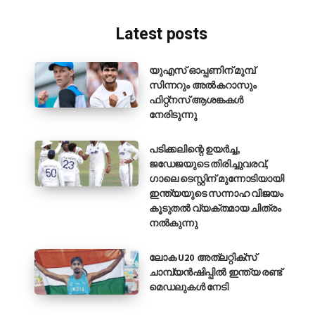
Latest posts
യുഎസ് ഓപ്പണിന് മുമ്പ്
സിന്നറും അൽകറാസും
ഫിറ്റ്നസ് ആശങ്കകൾ
നേരിടുന്നു
പടിക്കലിന്റെ ഉയർച്ച,
ജഡേജയുടെ തിരിച്ചുവരവ്,
ഗാലെ ടെസ്റ്റിന് മുന്നോടിയായി
ഇന്ത്യയുടെ സന്നാഹ വിജയം
കൂടുതൽ വ്യക്തമായ ചിത്രം
നൽകുന്നു
ലോക U20 അത്‌ലറ്റിക്‌സ്
ചാമ്പ്യൻഷിപ്പിൽ ഇന്ത്യ രണ്ട്
മെഡലുകൾ നേടി