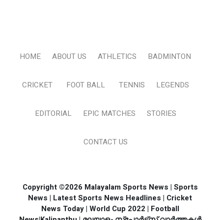
HOME
ABOUT US
ATHLETICS
BADMINTON
CRICKET
FOOT BALL
TENNIS
LEGENDS
EDITORIAL
EPIC MATCHES
STORIES
CONTACT US
Copyright ©2026 Malayalam Sports News | Sports
News | Latest Sports News Headlines | Cricket
News Today | World Cup 2022 | Football
News|Kalipanthu | മലയാളം സ്പോര്‍ട്സ് വാര്‍ത്തകള്‍