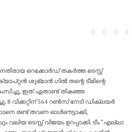
്പിന് എവിടെയും 20 വിക്കറ്റുകൾ 
ിരായ റെക്കോർഡ് തകർത്ത ടെസ്റ്റ്
യാപ്റ്റൻ ശുഭ്മാൻ ഗിൽ തന്റെ ടീമിന്റെ
സിച്ചു, ഇത് ഏതാണ്ട് തികഞ്ഞ
ചു. 8 വിക്കറ്റിന് 564 റൺസ് നേടി ഡിക്ലയർ
ാനെ രണ്ട് തവണ ഓൾഔട്ടാക്കി,
 വലിയ ടെസ്റ്റ് വിജയം ഉറപ്പാക്കി. ടീം “എല്ലാ