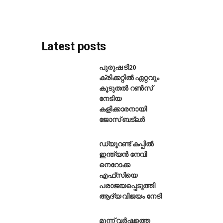
Latest posts
പുരുഷ ടി20
ക്രിക്കറ്റിൽ ഏറ്റവും
കൂടുതൽ റൺസ്
വീഴ്ത്താൻ കഴിയും: അഫ്ഗാനിസ്ഥാനെ
നേടിയ
കളിക്കാരനായി
ജോസ് ബട്‌ലർ
ഡ്യൂറണ്ട് കപ്പിൽ
ഇന്ത്യൻ നേവി
നെറോക്ക
എഫ്‌സിയെ
പരാജയപ്പെടുത്തി
ആദ്യ വിജയം നേടി
മൂന്ന് വർഷത്തെ