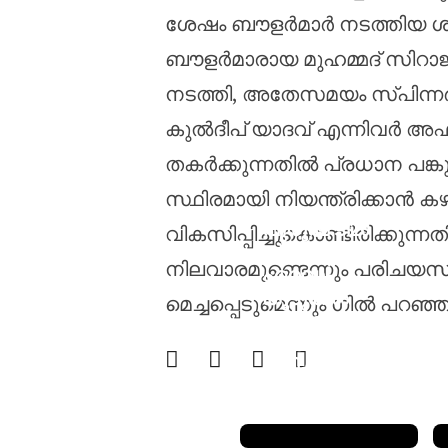
ശേഷം ബൗളർമാർ നടത്തിയ ശ്രമങ
ബൗളർമാരായ മുഹമ്മദ് സിറാജും
നടത്തി, അതേസമയം സ്പിന്ന
കുൽദീപ് യാദവ് എന്നിവർ അഫ്
തകർക്കുന്നതിൽ പ്രധാന പങ്കു
സ്ഥിരമായി നിയന്ത്രിക്കാൻ കഴ
പുരുഷ ടി20
വികസിപ്പിച്ചുകൊണ്ടിരിക്കു
ക്രിക്കറ്റിൽ
നിലവാരമുണ്ടെന്നും പരിചയസമ
ഏറ്റവും
കൂടുതൽ
മെച്ചപ്പെടുമെന്നും ഗിൽ പറഞ്ഞ
റൺസ്
നേടിയ
കളിക്കാരനാ
യി ജോസ്
ബട്‌ലർ