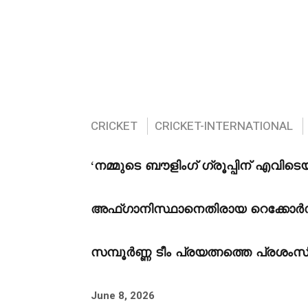
CRICKET
CRICKET-INTERNATIONAL
‘നമ്മുടെ ബൗളിംഗ് ഗ്രൂപ്പിന് എവിടെയു
അഫ്ഗാനിസ്ഥാനെതിരായ റെക്കോർഡ് ട
സമ്പൂർണ്ണ ടീം പ്രയത്നത്തെ പ്രശംസി
June 8, 2026