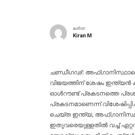
author:
Kiran M
‘നമ്മുടെ ബൗളിംഗ് ഗ്രൂപ
ചണ്ഡീഗഢ്: അഫ്ഗാനിസ്ഥാനെത
വിജയത്തിന് ശേഷം ഇന്ത്യൻ ക്
ഓൾറൗണ്ട് പ്രകടനത്തെ പ്രശം
പ്രകടനമാണെന്ന് വിശേഷിപ്പിച്
ചെയ്ത ഇന്ത്യ, അഫ്ഗാനിസ്ഥ
ഇതുവരെയുള്ളതിൽ വച്ച് ഏറ്റവും