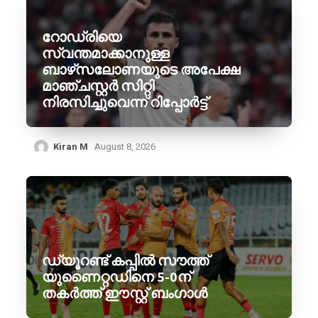
റോഡ്രിയെ
സ്വന്തമാക്കാനുള്ള
ബാഴ്‌സലോണയുടെ അപേക്ഷ
മാഞ്ചസ്റ്റർ സിറ്റി
നിരസിച്ചുവെന്ന് റിപ്പോർട്ട്
Kiran M
August 8, 2026
ഡ്യൂറണ്ട് കപ്പിൽ സൗത്ത്
യുണൈറ്റഡിനെ 5-0ന്
തകർത്ത് ഈസ്റ്റ് ബംഗാൾ