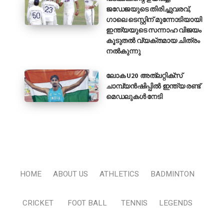
ജഡേജയുടെ തിരിച്ചുവരവ്,
ഗാലെ ടെസ്റ്റിന് മുന്നോടിയായി
ഇന്ത്യയുടെ സന്നാഹ വിജയം
കൂടുതൽ വ്യക്തമായ ചിത്രം
നൽകുന്നു
ലോക U20 അത്‌ലറ്റിക്‌സ്
ചാമ്പ്യൻഷിപ്പിൽ ഇന്ത്യ രണ്ട്
മെഡലുകൾ നേടി
HOME
ABOUT US
ATHLETICS
BADMINTON
CRICKET
FOOT BALL
TENNIS
LEGENDS