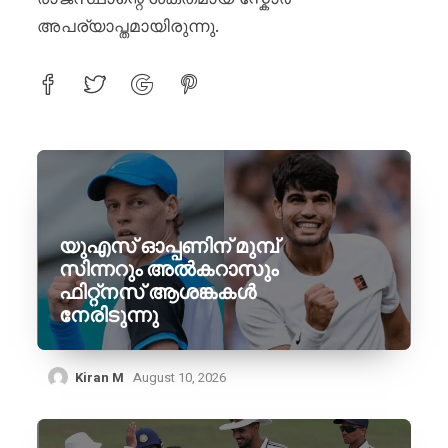
അപര്യാപ്തമായിരുന്നു.
യുഎസ് ഓപ്പണിന് മുമ്പ്
സിന്നറും അൽകറാസും
ഫിറ്റ്നസ് ആശങ്കകൾ
നേരിടുന്നു
Kiran M
August 10, 2026