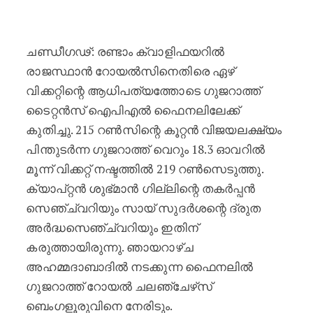
ഗില്ലിന്റെ സെഞ്ച്വറി കൊടുങ്കാറ
ചണ്ഡീഗഢ്: രണ്ടാം ക്വാളിഫയറിൽ
രാജസ്ഥാൻ റോയൽസിനെതിരെ ഏഴ്
വിക്കറ്റിന്റെ ആധിപത്യത്തോടെ ഗുജറാത്ത്
ടൈറ്റൻസ് ഐപിഎൽ ഫൈനലിലേക്ക്
കുതിച്ചു. 215 റൺസിന്റെ കൂറ്റൻ വിജയലക്ഷ്യം
പിന്തുടർന്ന ഗുജറാത്ത് വെറും 18.3 ഓവറിൽ
മൂന്ന് വിക്കറ്റ് നഷ്ടത്തിൽ 219 റൺസെടുത്തു.
ക്യാപ്റ്റൻ ശുഭ്മാൻ ഗില്ലിന്റെ തകർപ്പൻ
സെഞ്ച്വറിയും സായ് സുദർശന്റെ ദ്രുത
അർദ്ധസെഞ്ച്വറിയും ഇതിന്
കരുത്തായിരുന്നു. ഞായറാഴ്ച
അഹമ്മദാബാദിൽ നടക്കുന്ന ഫൈനലിൽ
ഗുജറാത്ത് റോയൽ ചലഞ്ചേഴ്‌സ്
ബെംഗളൂരുവിനെ നേരിടും.