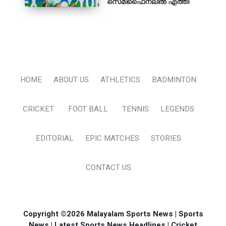
സെമിഫൈനലിൽ എത്തി
HOME
ABOUT US
ATHLETICS
BADMINTON
CRICKET
FOOT BALL
TENNIS
LEGENDS
EDITORIAL
EPIC MATCHES
STORIES
CONTACT US
Copyright ©2026 Malayalam Sports News | Sports
News | Latest Sports News Headlines | Cricket