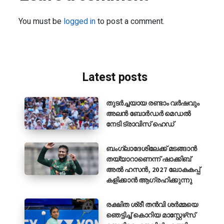
You must be
logged in
to post a comment.
Latest posts
തുടർച്ചയായ രണ്ടാം വർഷവും
അലൻ ബോർഡർ മെഡൽ
നേടി ട്രാവിസ് ഹെഡ്
ബംഗ്ലാദേശിലേക്ക് മടങ്ങാൻ
തയ്യാറാണെന്ന് ഷാക്കിബ്
അൽ ഹസൻ, 2027 ലോകകപ്പ്
കളിക്കാൻ ആഗ്രഹിക്കുന്നു
രക്ഷിത ശ്രീ തൻവി ശർമ്മയെ
ഞെട്ടിച്ച് കൊറിയ മാസ്റ്റേഴ്‌സ്