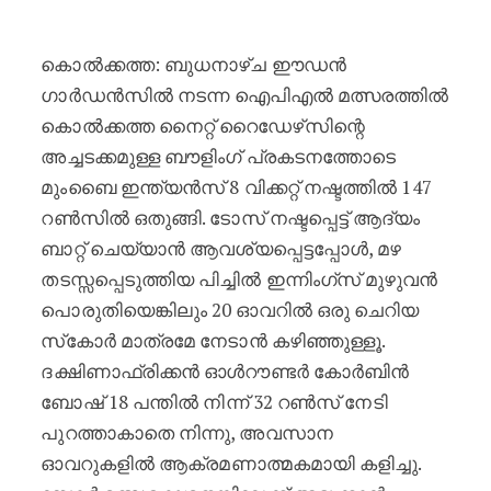
മഴ മത്സരത്തിൽ മുംബൈക്കെതിരെ ക
കൊൽക്കത്ത: ബുധനാഴ്ച ഈഡൻ
ഗാർഡൻസിൽ നടന്ന ഐപിഎൽ മത്സരത്തിൽ
കൊൽക്കത്ത നൈറ്റ് റൈഡേഴ്‌സിന്റെ
അച്ചടക്കമുള്ള ബൗളിംഗ് പ്രകടനത്തോടെ
മുംബൈ ഇന്ത്യൻസ് 8 വിക്കറ്റ് നഷ്ടത്തിൽ 147
റൺസിൽ ഒതുങ്ങി. ടോസ് നഷ്ടപ്പെട്ട് ആദ്യം
ബാറ്റ് ചെയ്യാൻ ആവശ്യപ്പെട്ടപ്പോൾ, മഴ
തടസ്സപ്പെടുത്തിയ പിച്ചിൽ ഇന്നിംഗ്‌സ് മുഴുവൻ
പൊരുതിയെങ്കിലും 20 ഓവറിൽ ഒരു ചെറിയ
സ്‌കോർ മാത്രമേ നേടാൻ കഴിഞ്ഞുള്ളൂ.
ദക്ഷിണാഫ്രിക്കൻ ഓൾറൗണ്ടർ കോർബിൻ
ബോഷ് 18 പന്തിൽ നിന്ന് 32 റൺസ് നേടി
പുറത്താകാതെ നിന്നു, അവസാന
ഓവറുകളിൽ ആക്രമണാത്മകമായി കളിച്ചു.