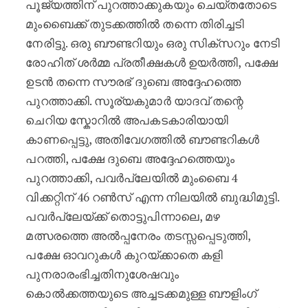
പൂജ്യത്തിന് പുറത്താക്കുകയും ചെയ്തതോടെ
മുംബൈക്ക് തുടക്കത്തിൽ തന്നെ തിരിച്ചടി
നേരിട്ടു. ഒരു ബൗണ്ടറിയും ഒരു സിക്സറും നേടി
രോഹിത് ശർമ്മ പ്രതീക്ഷകൾ ഉയർത്തി, പക്ഷേ
ഉടൻ തന്നെ സൗരഭ് ദുബെ അദ്ദേഹത്തെ
പുറത്താക്കി. സൂര്യകുമാർ യാദവ് തന്റെ
ചെറിയ സ്കോറിൽ അപകടകാരിയായി
കാണപ്പെട്ടു, അതിവേഗത്തിൽ ബൗണ്ടറികൾ
പറത്തി, പക്ഷേ ദുബെ അദ്ദേഹത്തെയും
പുറത്താക്കി, പവർപ്ലേയിൽ മുംബൈ 4
വിക്കറ്റിന് 46 റൺസ് എന്ന നിലയിൽ ബുദ്ധിമുട്ടി.
പവർപ്ലേയ്ക്ക് തൊട്ടുപിന്നാലെ, മഴ
മത്സരത്തെ അൽപ്പനേരം തടസ്സപ്പെടുത്തി,
പക്ഷേ ഓവറുകൾ കുറയ്ക്കാതെ കളി
പുനരാരംഭിച്ചതിനുശേഷവും
കൊൽക്കത്തയുടെ അച്ചടക്കമുള്ള ബൗളിംഗ്