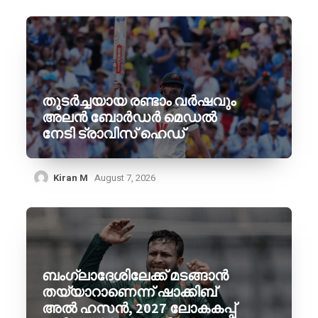
തുടർച്ചയായ രണ്ടാം വർഷവും
അലൻ ബോർഡർ മെഡൽ
നേടി ട്രാവിസ് ഹെഡ്
Kiran M
August 7, 2026
ബംഗ്ലാദേശിലേക്ക് മടങ്ങാൻ
തയ്യാറാണെന്ന് ഷാക്കിബ്
അൽ ഹസൻ, 2027 ലോകകപ്പ്