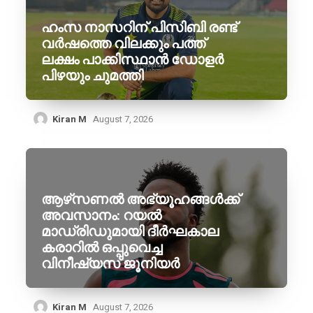
ഹംസ നാസറിന് പിസിബി രണ്ട്
വർഷത്തെ വിലക്കും പത്ത്
ലക്ഷം പാക്കിസ്ഥാൻ ഡോളർ
പിഴയും ചുമത്തി
Kiran M
August 7, 2026
ആഴ്‌സണൽ അഭ്യൂഹങ്ങൾക്ക്
അവസാനം: റയൽ
മാഡ്രിഡുമായി ദീർഘകാല
കരാറിൽ ഒപ്പുവെച്ച
വിനീഷ്യസ് ജൂനിയർ
Kiran M
August 7, 2026