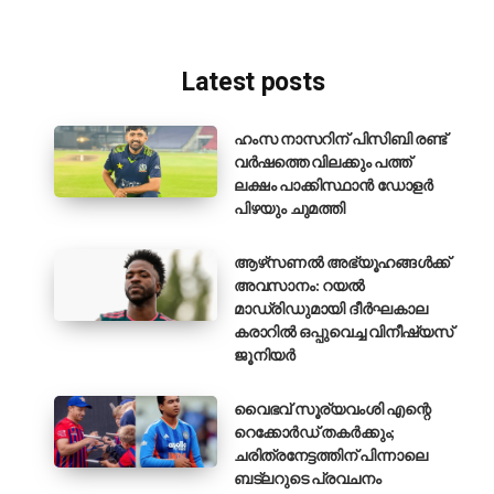
Latest posts
ഹംസ നാസറിന് പിസിബി രണ്ട്
വർഷത്തെ വിലക്കും പത്ത്
ലക്ഷം പാക്കിസ്ഥാൻ ഡോളർ
പിഴയും ചുമത്തി
ആഴ്‌സണൽ അഭ്യൂഹങ്ങൾക്ക്
അവസാനം: റയൽ
മാഡ്രിഡുമായി ദീർഘകാല
കരാറിൽ ഒപ്പുവെച്ച വിനീഷ്യസ്
ജൂനിയർ
വൈഭവ് സൂര്യവംശി എന്റെ
റെക്കോർഡ് തകർക്കും;
ചരിത്രനേട്ടത്തിന് പിന്നാലെ
ബട്‌ലറുടെ പ്രവചനം