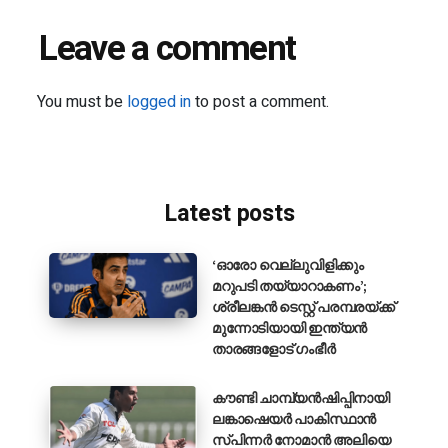
Leave a comment
You must be
logged in
to post a comment.
Latest posts
‘ഓരോ വെല്ലുവിളിക്കും
മറുപടി തയ്യാറാകണം’;
ശ്രീലങ്കൻ ടെസ്റ്റ് പരമ്പരയ്ക്ക്
മുന്നോടിയായി ഇന്ത്യൻ
താരങ്ങളോട് ഗംഭീർ
കൗണ്ടി ചാമ്പ്യൻഷിപ്പിനായി
ലങ്കാഷെയർ പാകിസ്ഥാൻ
സ്പിന്നർ നോമാൻ അലിയെ