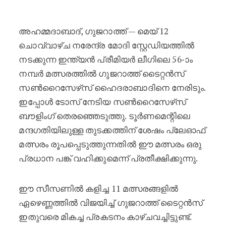
ഐപിഎൽ : ഗുജറാത്ത് ടൈറ്റൻസി
അഹമ്മദാബാദ്, ഗുജറാത്ത് — മെയ് 12
ചൊവ്വാഴ്ച നരേന്ദ്ര മോദി സ്റ്റേഡിയത്തിൽ
നടക്കുന്ന ഇന്ത്യൻ പ്രീമിയർ ലീഗിലെ 56-ാം
നമ്പർ മത്സരത്തിൽ ഗുജറാത്ത് ടൈറ്റൻസ്
സൺറൈസേഴ്‌സ് ഹൈദരാബാദിനെ നേരിടും.
ഇപ്പോൾ ടോസ് നേടിയ സൺറൈസേഴ്‌സ്
ബൗളിംഗ് തെരഞ്ഞെടുത്തു. ടൂർണമെന്റിലെ
മന്ദഗതിയിലുള്ള തുടക്കത്തിന് ശേഷം പ്ലേഓഫ്
മത്സരം രൂപപ്പെടുത്തുന്നതിൽ ഈ മത്സരം ഒരു
പ്രധാന പങ്ക് വഹിക്കുമെന്ന് പ്രതീക്ഷിക്കുന്നു.
ഈ സീസണിൽ കളിച്ച 11 മത്സരങ്ങളിൽ
ഏഴെണ്ണത്തിൽ വിജയിച്ച് ഗുജറാത്ത് ടൈറ്റൻസ്
ഇതുവരെ മികച്ച പ്രകടനം കാഴ്ചവച്ചിട്ടുണ്ട്.