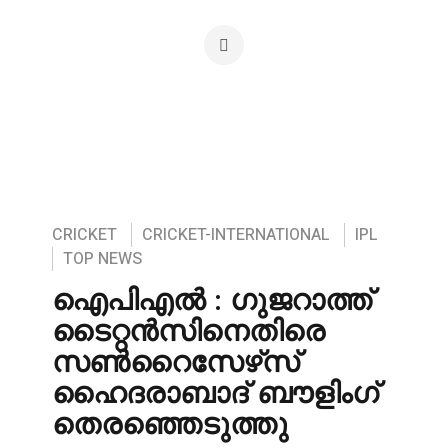
CRICKET
CRICKET-INTERNATIONAL
IPL
TOP NEWS
ഐപിഎൽ : ഗുജറാത്ത്
ടൈറ്റൻസിനെതിരെ
സൺറൈസേഴ്‌സ്
ഹൈദരാബാദ് ബൗളിംഗ്
തെരഞ്ഞെടുത്തു