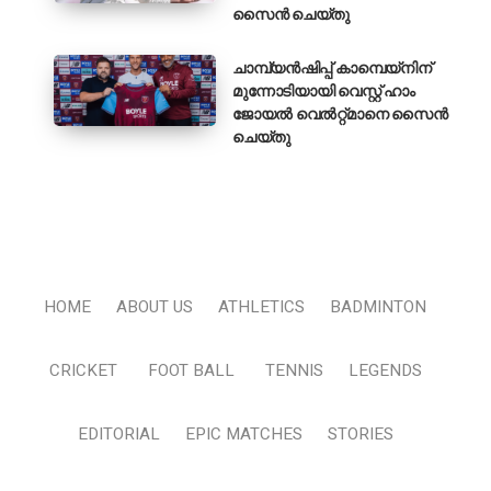
സൈൻ ചെയ്തു
ചാമ്പ്യൻഷിപ്പ് കാമ്പെയ്‌നിന്
മുന്നോടിയായി വെസ്റ്റ് ഹാം
ജോയൽ വെൽറ്റ്മാനെ സൈൻ
ചെയ്തു
HOME
ABOUT US
ATHLETICS
BADMINTON
CRICKET
FOOT BALL
TENNIS
LEGENDS
EDITORIAL
EPIC MATCHES
STORIES