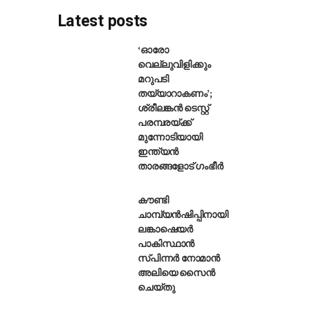
Latest posts
‘ഓരോ
വെല്ലുവിളിക്കും
മറുപടി
ുംബൈ ഇന്ത്യൻസിൽ ഇന്നും ഹാർദ
തയ്യാറാകണം’;
ശ്രീലങ്കൻ ടെസ്റ്റ്
പരമ്പരയ്ക്ക്
മുന്നോടിയായി
ഇന്ത്യൻ
താരങ്ങളോട് ഗംഭീർ
കൗണ്ടി
ചാമ്പ്യൻഷിപ്പിനായി
ലങ്കാഷെയർ
പാകിസ്ഥാൻ
സ്പിന്നർ നോമാൻ
അലിയെ സൈൻ
ചെയ്തു