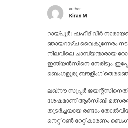
author:
Kiran M
റായ്പൂർ: ഷഹീദ് വീർ നാരായ
ഐപിഎൽ 2026: ബൗളിംഗ്
ഞായറാഴ്ച വൈകുന്നേരം നടക്
നിലവിലെ ചാമ്പ്യന്മാരായ 
ഇന്ത്യൻസിനെ നേരിടും. ഇപ
ബെംഗളൂരു ബൗളിംഗ് തെരഞ്ഞെ
ലഖ്‌നൗ സൂപ്പർ ജയന്റ്‌സിനെ
ശേഷമാണ് ആർസിബി മത്സരത്തില
തുടർച്ചയായ രണ്ടാം തോൽവിയാ
നെറ്റ് റൺ റേറ്റ് കാരണം ബെംഗ