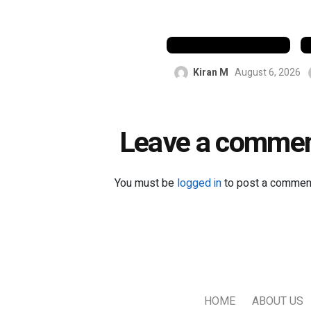
താരങ്ങളോട്
ഗംഭീർ
Kiran M
August 6, 2026
Leave a comme
You must be
logged in
to post a commen
HOME
ABOUT US