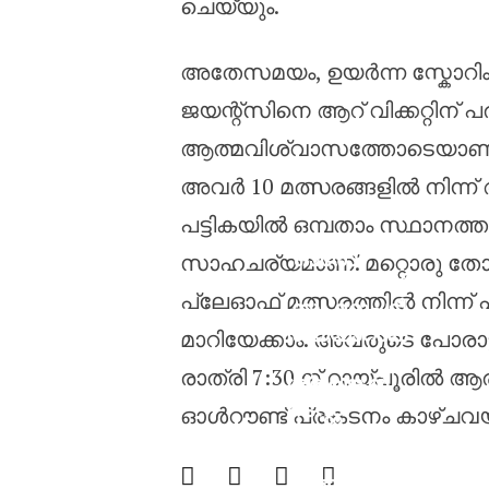
ചെയ്യും.
അതേസമയം, ഉയർന്ന സ്കോറിം
ജയന്റ്‌സിനെ ആറ് വിക്കറ്റിന
ആത്മവിശ്വാസത്തോടെയാണ് ഇ
അവർ 10 മത്സരങ്ങളിൽ നിന്ന്
പട്ടികയിൽ ഒമ്പതാം സ്ഥാനത്
‘ഓരോ
സാഹചര്യമാണ്. മറ്റൊരു 
വെല്ലുവിളി
പ്ലേഓഫ് മത്സരത്തിൽ നിന്ന്
ക്കും മറുപടി
തയ്യാറാക
മാറിയേക്കാം. അവരുടെ പോ
ണം’;
രാത്രി 7:30 ന് റായ്പൂരിൽ 
ശ്രീലങ്കൻ
ടെസ്റ്റ്
ഓൾറൗണ്ട് പ്രകടനം കാഴ്ചവയ്
പരമ്പരയ്ക്ക്
മുന്നോടിയാ
യി ഇന്ത്യൻ