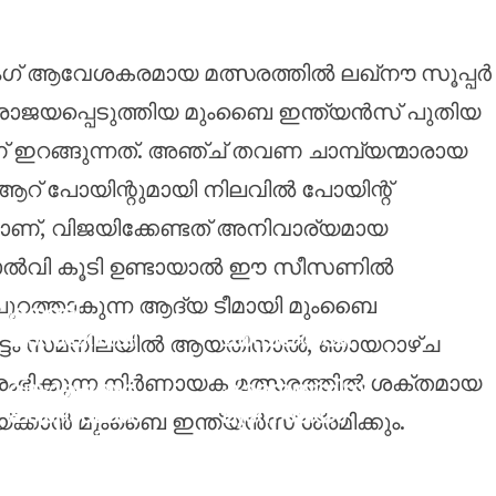
ഗ് ആവേശകരമായ മത്സരത്തിൽ ലഖ്‌നൗ സൂപ്പർ
് പരാജയപ്പെടുത്തിയ മുംബൈ ഇന്ത്യൻസ് പുതിയ
റങ്ങുന്നത്. അഞ്ച് തവണ ചാമ്പ്യന്മാരായ
 ആറ് പോയിന്റുമായി നിലവിൽ പോയിന്റ്
താണ്, വിജയിക്കേണ്ടത് അനിവാര്യമായ
തോൽവി കൂടി ഉണ്ടായാൽ ഈ സീസണിൽ
 പുറത്താകുന്ന ആദ്യ ടീമായി മുംബൈ
കൗണ്ടി
ചാമ്പ്യൻഷി
ചാമ്പ്യൻഷി
രാട്ടം സമനിലയിൽ ആയതിനാൽ, ഞായറാഴ്ച
പ്പിനായി
പ്പ്
ആരംഭിക്കുന്ന നിർണായക മത്സരത്തിൽ ശക്തമായ
ലങ്കാഷെയർ
കാമ്പെയ്‌നിന്
പാകിസ്ഥാൻ
മുന്നോടിയാ
ക്കാൻ മുംബൈ ഇന്ത്യൻസ് ശ്രമിക്കും.
സ്പിന്നർ
യി വെസ്റ്റ്
നോമാൻ
ഹാം ജോയൽ
അലിയെ
വെൽറ്റ്മാനെ