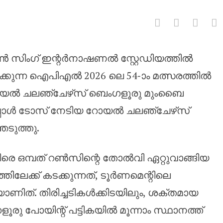
ൺ സിംഗ് ഇന്റർനാഷണൽ സ്റ്റേഡിയത്തിൽ
 തിരഞ്ഞെടുത്ത് ബെംഗളൂരു, മ
കുന്ന ഐപിഎൽ 2026 ലെ 54-ാം മത്സരത്തിൽ
റോയൽ ചലഞ്ചേഴ്‌സ് ബെംഗളൂരു മുംബൈ
്പോൾ ടോസ് നേടിയ റോയൽ ചലഞ്ചേഴ്‌സ്
ടുത്തു.
തിരെ ഒമ്പത് റൺസിന്റെ തോൽവി ഏറ്റുവാങ്ങിയ
േക്ക് കടക്കുന്നത്, ടൂർണമെന്റിലെ
ണിത്. തിരിച്ചടികൾക്കിടയിലും, ശക്തമായ
ളൂരു പോയിന്റ് പട്ടികയിൽ മൂന്നാം സ്ഥാനത്ത്