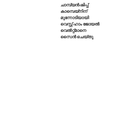
ചാമ്പ്യൻഷിപ്പ്
കാമ്പെയ്‌നിന്
മുന്നോടിയായി
വെസ്റ്റ് ഹാം ജോയൽ
വെൽറ്റ്മാനെ
സൈൻ ചെയ്തു