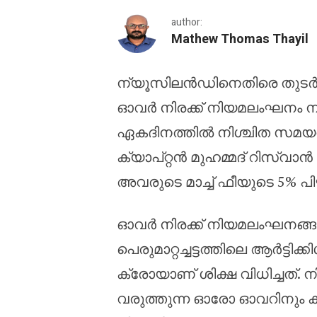
author:
Mathew Thomas Thayil
ന്യൂസിലൻഡിനെതിരെ തുടർച്ച
നാല് ഏകദിനങ്ങളിൽ മൂന
ഓവർ നിരക്ക് നിയമലംഘനം നടത
ഏകദിനത്തിൽ നിശ്ചിത സമയത്
ക്യാപ്റ്റൻ മുഹമ്മദ് റിസ്‌വാൻ 
അവരുടെ മാച്ച് ഫീയുടെ 5% പിഴ
ഓവർ നിരക്ക് നിയമലംഘനങ്ങൾ
പെരുമാറ്റച്ചട്ടത്തിലെ ആർട്ടിക്
ക്രോയാണ് ശിക്ഷ വിധിച്ചത്. 
വരുത്തുന്ന ഓരോ ഓവറിനും കള