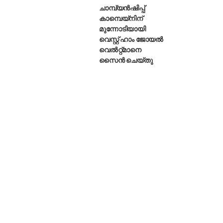
ചാമ്പ്യൻഷിപ്പ്
കാമ്പെയ്‌നിന്
മുന്നോടിയായി
വെസ്റ്റ് ഹാം ജോയൽ
വെൽറ്റ്മാനെ
സൈൻ ചെയ്തു