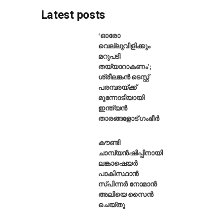
Latest posts
‘ഓരോ
വെല്ലുവിളിക്കും
മറുപടി
്കിന് പാകിസ്ഥാന് പിഴ
തയ്യാറാകണം’;
ശ്രീലങ്കൻ ടെസ്റ്റ്
പരമ്പരയ്ക്ക്
മുന്നോടിയായി
ഇന്ത്യൻ
താരങ്ങളോട് ഗംഭീർ
കൗണ്ടി
ചാമ്പ്യൻഷിപ്പിനായി
ലങ്കാഷെയർ
പാകിസ്ഥാൻ
സ്പിന്നർ നോമാൻ
അലിയെ സൈൻ
ചെയ്തു