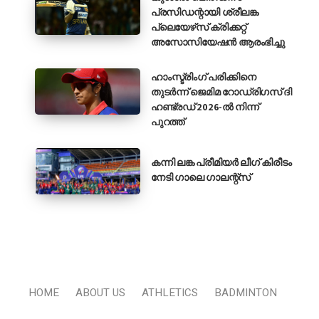
പ്രസിഡന്റായി ശ്രീലങ്ക
പ്ലെയേഴ്‌സ് ക്രിക്കറ്റ്
അസോസിയേഷൻ ആരംഭിച്ചു
ഹാംസ്ട്രിംഗ് പരിക്കിനെ
തുടർന്ന് ജെമിമ റോഡ്രിഗസ് ദി
ഹണ്ട്രഡ് 2026-ൽ നിന്ന്
പുറത്ത്
കന്നി ലങ്ക പ്രീമിയർ ലീഗ് കിരീടം
നേടി ഗാലെ ഗാലന്റ്‌സ്
HOME
ABOUT US
ATHLETICS
BADMINTON