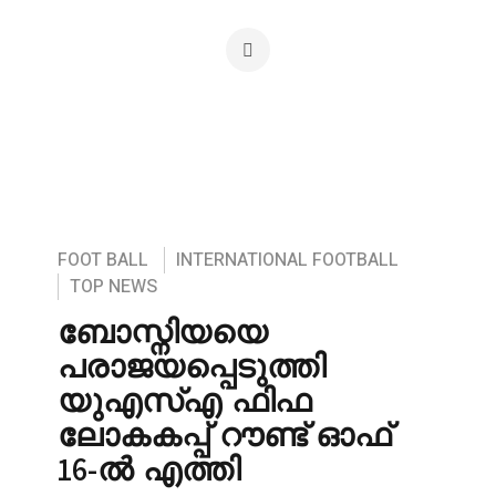
FOOT BALL
INTERNATIONAL FOOTBALL
TOP NEWS
ബോസ്നിയയെ
പരാജയപ്പെടുത്തി
യുഎസ്എ ഫിഫ
ലോകകപ്പ് റൗണ്ട് ഓഫ്
16-ൽ എത്തി