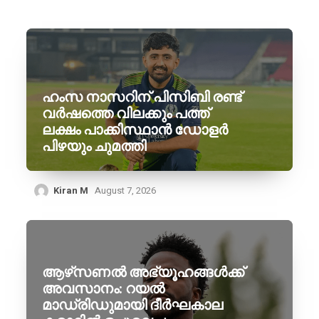
ഹംസ നാസറിന് പിസിബി രണ്ട്
വർഷത്തെ വിലക്കും പത്ത്
ലക്ഷം പാക്കിസ്ഥാൻ ഡോളർ
പിഴയും ചുമത്തി
Kiran M
August 7, 2026
ആഴ്‌സണൽ അഭ്യൂഹങ്ങൾക്ക്
അവസാനം: റയൽ
മാഡ്രിഡുമായി ദീർഘകാല