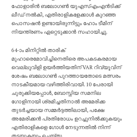
ഫോളാരിൻ ബലോഗൺ യുഎസ്എംഎൻടിക്ക്
ലീഡ് നൽകി, എതിരാളികളേക്കാൾ കുറഞ്ഞ
പൊസഷൻ ഉണ്ടായിരുന്നിട്ടും ഹോം ടീമിന്
നിയന്ത്രണം ഏറ്റെടുക്കാൻ സഹായിച്ചു.
64-ാം മിനിറ്റിൽ താരിക്
മുഹാരെമോവിച്ചിനെതിരെ അപകടകരമായ
വെല്ലുവിളി ഉയർത്തിയതിന് VAR റിവ്യൂവിന്
ശേഷം ബലോഗൺ പുറത്തായതോടെ മത്സരം
നാടകീയമായ വഴിത്തിരിവായി. 10 പേരായി
ചുരുക്കിയപ്പോൾ, ബോസ്നിയ സമനില
ഗോളിനായി ശ്രമിച്ചതിനാൽ അമേരിക്ക
തുടർച്ചയായ സമ്മർദ്ദത്തിലായി, പക്ഷേ
അമേരിക്കൻ പ്രതിരോധം ഉറച്ചുനിൽക്കുകയും
എതിരാളികളെ ഗോൾ നേടുന്നതിൽ നിന്ന്
തടയുകയും ചെയ്തു.