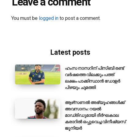
Leave a comment
You must be
logged in
to post a comment.
Latest posts
ഹംസ നാസറിന് പിസിബി രണ്ട്
വർഷത്തെ വിലക്കും പത്ത്
ലക്ഷം പാക്കിസ്ഥാൻ ഡോളർ
പിഴയും ചുമത്തി
ആഴ്‌സണൽ അഭ്യൂഹങ്ങൾക്ക്
അവസാനം: റയൽ
മാഡ്രിഡുമായി ദീർഘകാല
കരാറിൽ ഒപ്പുവെച്ച വിനീഷ്യസ്
ജൂനിയർ