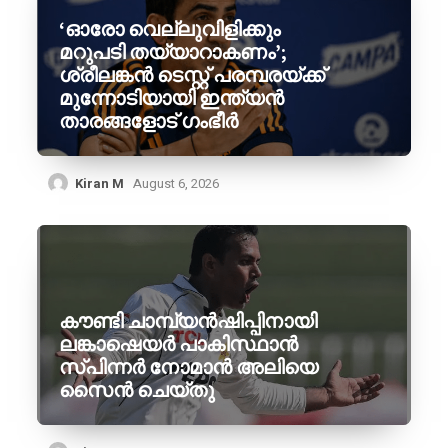
‘ഓരോ വെല്ലുവിളിക്കും
മറുപടി തയ്യാറാകണം’;
ശ്രീലങ്കൻ ടെസ്റ്റ് പരമ്പരയ്ക്ക്
മുന്നോടിയായി ഇന്ത്യൻ
താരങ്ങളോട് ഗംഭീർ
Kiran M
August 6, 2026
കൗണ്ടി ചാമ്പ്യൻഷിപ്പിനായി
ലങ്കാഷെയർ പാകിസ്ഥാൻ
സ്പിന്നർ നോമാൻ അലിയെ
സൈൻ ചെയ്തു