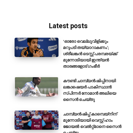
Latest posts
‘ഓരോ വെല്ലുവിളിക്കും
മറുപടി തയ്യാറാകണം’;
ശ്രീലങ്കൻ ടെസ്റ്റ് പരമ്പരയ്ക്ക്
മുന്നോടിയായി ഇന്ത്യൻ
താരങ്ങളോട് ഗംഭീർ
കൗണ്ടി ചാമ്പ്യൻഷിപ്പിനായി
ലങ്കാഷെയർ പാകിസ്ഥാൻ
സ്പിന്നർ നോമാൻ അലിയെ
സൈൻ ചെയ്തു
ചാമ്പ്യൻഷിപ്പ് കാമ്പെയ്‌നിന്
മുന്നോടിയായി വെസ്റ്റ് ഹാം
ജോയൽ വെൽറ്റ്മാനെ സൈൻ
ചെയ്തു