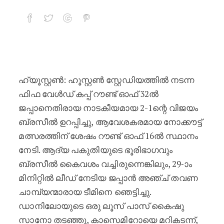
മാർട്ടിനെല്ലി കാത്തു : മാർട്ടിനെ
ഹ്യൂസ്റ്റൺ: ഹൂസ്റ്റൺ സ്റ്റേഡിയത്തിൽ നടന്ന
ഫിഫ വേൾഡ് കപ്പ് റൗണ്ട് ഓഫ് 32ൽ
ജപ്പാനെതിരായ നാടകീയമായ 2-1ന്റെ വിജയം
ബ്രസീൽ ഉറപ്പിച്ചു, ആവേശകരമായ നോക്കൗട്ട്
മത്സരത്തിന് ശേഷം റൗണ്ട് ഓഫ് 16ൽ സ്ഥാനം
നേടി. ആദ്യ പകുതിയുടെ ഭൂരിഭാഗവും
ബ്രസീൽ കൈവശം വച്ചിരുന്നെങ്കിലും, 29-ാം
മിനിറ്റിൽ ലീഡ് നേടിയ ജപ്പാൻ അഞ്ച് തവണ
ചാമ്പ്യന്മാരായ ടീമിനെ ഞെട്ടിച്ചു.
ഡാനിലോയുടെ ഒരു ലൂസ് പാസ് കൈഷു
സാനോ തടഞ്ഞു, കാസെമിറോയെ മറികടന്ന്,