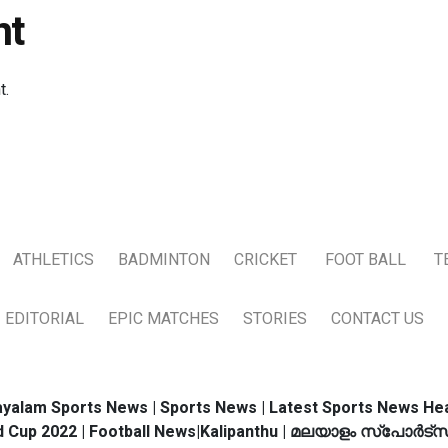
nt
t.
ATHLETICS
BADMINTON
CRICKET
FOOT BALL
T
EDITORIAL
EPIC MATCHES
STORIES
CONTACT US
yalam Sports News | Sports News | Latest Sports News Hea
d Cup 2022 | Football News|Kalipanthu | മലയാളം സ്പോര്‍ട്സ്