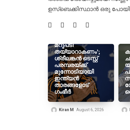
ഉസ്ബെക്കിസ്ഥാൻ ഒരു പോയിന്
‘ഓരോ
വെല്ലുവിളിക്കും
മറുപടി
തയ്യാറാകണം’;
ക
ശ്രീലങ്കൻ ടെസ്റ്റ്
ച
പരമ്പരയ്ക്ക്
യ
മുന്നോടിയായി
പ
ഇന്ത്യൻ
സ
താരങ്ങളോട്
ന
ഗംഭീർ
സ
Kiran M
August 6, 2026