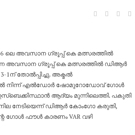
മായ തിരിച്ചുവരവ് നടത്തി ഡിആ
026 ലെ അവസാന ഗ്രൂപ്പ് കെ മത്സരത്തിൽ
നടന്ന അവസാന ഗ്രൂപ്പ് കെ മത്സരത്തിൽ ഡിആർ
1ന് തോൽപ്പിച്ചു. അക്മൽ
ൽ നിന്ന് എൽഡോർ ഷോമുറോഡോവ് ഗോൾ
ഉസ്ബെക്കിസ്ഥാൻ ആദ്യം മുന്നിലെത്തി. പകുതി
മനില നേടിയെന്ന് ഡിആർ കോംഗോ കരുതി,
റെ ഗോൾ ഫൗൾ കാരണം VAR വഴി