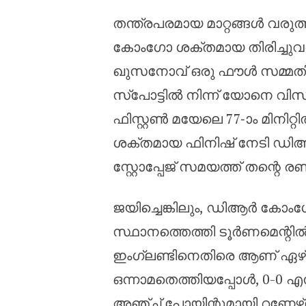
തന്ത്രപരമായ മാറ്റങ്ങൾ വര
കോംഗോ ശക്തമായ തിരിച്ചുവര
ഖുസനോവ് ഒരു ഫൗൾ സമ്മതിച്ചത
സ്പോട്ടിൽ നിന്ന് യോനെ വി
ഫിസ്റ്റൺ മയേലെ 77-ാം മിനിറ്
ശക്തമായ ഫിനിഷ് നേടി ഡിആർ
സ്റ്റോപ്പേജ് സമയത്ത് തന്റെ 
ജയിച്ചെങ്കിലും, ഡിആർ കോംഗോ
സ്ഥാനത്തെത്തി ടൂർണമെന്റിൽ
ഇംഗ്ലണ്ടിനെതിരെ ആണ് ഏഴ് 
ഒന്നാമതെത്തിയപ്പോൾ, 0-0
അഞ്ച് പോയിന്റുമായി റണ്ണേഴ്‌സ്