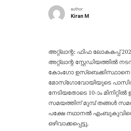
author:
Kiran M
രണ്ടാം പകുതിയിൽ ശക്ത
അറ്റ്ലാന്റ: ഫിഫ ലോകകപ്പ് 2
അറ്റ്ലാന്റ സ്റ്റേഡിയത്തിൽ 
കോംഗോ ഉസ്ബെക്കിസ്ഥാനെ 3-
മോസ്ഗോവോയിയുടെ പാസി
നേടിയതോടെ 10-ാം മിനിറ്റിൽ 
സമയത്തിന് മുമ്പ് തങ്ങൾ സ
പക്ഷേ നഥാനൽ എംബുകുവിന്
ഒഴിവാക്കപ്പെട്ടു.