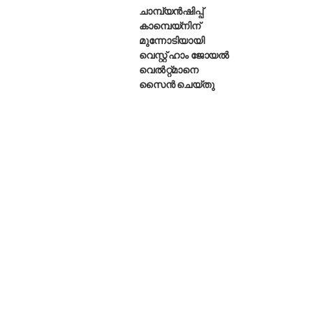
ചാമ്പ്യൻഷിപ്പ്
കാമ്പെയ്‌നിന്
മുന്നോടിയായി
വെസ്റ്റ് ഹാം ജോയൽ
വെൽറ്റ്മാനെ
സൈൻ ചെയ്തു