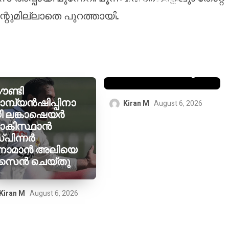
ചാമ്പ്യൻഷിപ്പ്
കാമ്പെയ്‌നിന്
റുമില്ലാതെ പുറത്തായി.
മുന്നോടിയായി
വെസ്റ്റ് ഹാം
ജോയൽ
വെൽറ്റ്മാനെ
സൈൻ ചെയ്തു
ൗണ്ടി
ാമ്പ്യൻഷിപ്പിനാ
Kiran M
August 6, 2026
ി ലങ്കാഷെയർ
ാകിസ്ഥാൻ
്പിന്നർ
ോമാൻ അലിയെ
ൈൻ ചെയ്തു
Kiran M
August 6, 2026