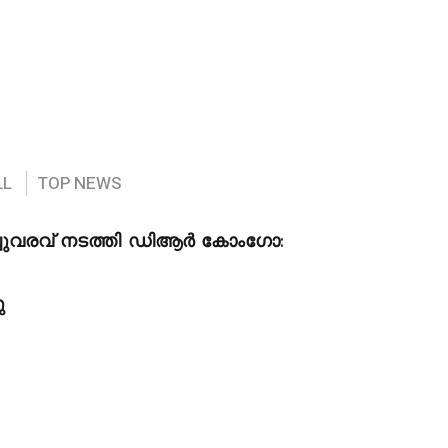
LL
TOP NEWS
ച്ചുവരവ് നടത്തി ഡിആർ കോംഗോ:
ു