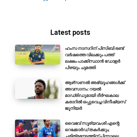
Latest posts
ഹംസ നാസറിന് പിസിബി രണ്ട്
വർഷത്തെ വിലക്കും പത്ത്
ലക്ഷം പാക്കിസ്ഥാൻ ഡോളർ
പിഴയും ചുമത്തി
ആഴ്‌സണൽ അഭ്യൂഹങ്ങൾക്ക്
അവസാനം: റയൽ
മാഡ്രിഡുമായി ദീർഘകാല
കരാറിൽ ഒപ്പുവെച്ച വിനീഷ്യസ്
ജൂനിയർ
വൈഭവ് സൂര്യവംശി എന്റെ
റെക്കോർഡ് തകർക്കും;
ചരിത്രനേട്ടത്തിന് പിന്നാലെ