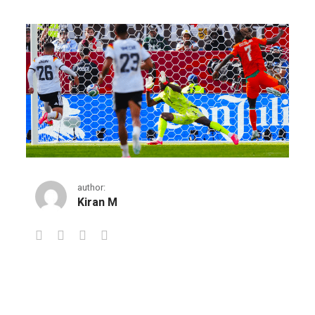
author:
Kiran M
ഐവറി കോസ്റ്റിനെ മറികടന്ന് ജർമ്മനി ല