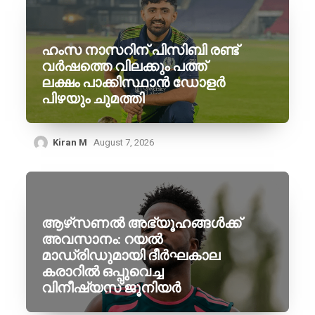
ഹംസ നാസറിന് പിസിബി രണ്ട്
വർഷത്തെ വിലക്കും പത്ത്
ലക്ഷം പാക്കിസ്ഥാൻ ഡോളർ
പിഴയും ചുമത്തി
Kiran M
August 7, 2026
ആഴ്‌സണൽ അഭ്യൂഹങ്ങൾക്ക്
അവസാനം: റയൽ
മാഡ്രിഡുമായി ദീർഘകാല
കരാറിൽ ഒപ്പുവെച്ച
വിനീഷ്യസ് ജൂനിയർ