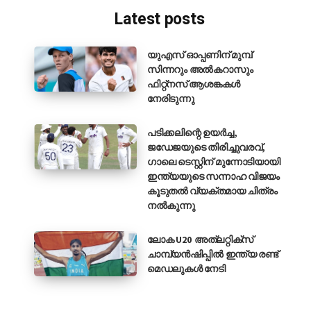
Latest posts
യുഎസ് ഓപ്പണിന് മുമ്പ്
സിന്നറും അൽകറാസും
ഫിറ്റ്നസ് ആശങ്കകൾ
നേരിടുന്നു
പടിക്കലിന്റെ ഉയർച്ച,
ജഡേജയുടെ തിരിച്ചുവരവ്,
ഗാലെ ടെസ്റ്റിന് മുന്നോടിയായി
ഇന്ത്യയുടെ സന്നാഹ വിജയം
കൂടുതൽ വ്യക്തമായ ചിത്രം
നൽകുന്നു
ലോക U20 അത്‌ലറ്റിക്‌സ്
ചാമ്പ്യൻഷിപ്പിൽ ഇന്ത്യ രണ്ട്
മെഡലുകൾ നേടി