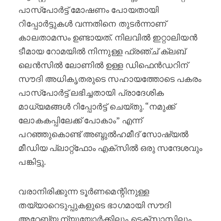
പാസ്‌പോർട്ട് മോഷണം പോയതായി
റിപ്പോർട്ടുകൾ വന്നതിനെ തുടർന്നാണ്
കാലതാമസം ഉണ്ടായത്. നിലവിൽ ഇറ്റാലിയൻ
ടീമായ റോമയിൽ നിന്നുള്ള ഫ്രഞ്ച് ക്ലബ്
ലെൻസിൽ ലോണിൽ ഉള്ള ഡിഫെൻഡറിന്
സൗദി അധികൃതരുടെ സഹായത്തോടെ പകരം
പാസ്‌പോർട്ട് ലഭിച്ചതായി പ്രാദേശിക
മാധ്യമങ്ങൾ റിപ്പോർട്ട് ചെയ്തു. “നമുക്ക്
ലോകകപ്പിലേക്ക് പോകാം” എന്ന്
പറഞ്ഞുകൊണ്ട് അബ്ദുൽഹമീദ് സോഷ്യൽ
മീഡിയ പ്ലാറ്റ്‌ഫോം എക്‌സിൽ ഒരു സന്ദേശവും
പങ്കിട്ടു.
വരാനിരിക്കുന്ന ടൂർണമെന്റിനുള്ള
തയ്യാറെടുപ്പുകളുടെ ഭാഗമായി സൗദി
അറേബ്യ ന്യൂയോർക്കിലും ടെക്‌സാസിലും