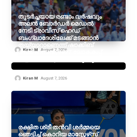
തുടർച്ചയായ രണ്ടാം വർഷവും
അലൻ ബോർഡർ മെഡൽ
നേടി ട്രാവിസ് ഹെഡ്
ബംഗ്ലാദേശിലേക്ക് മടങ്ങാൻ
തയ്യാറാണെന്ന് ഷാക്കിബ്
Kiran M
August 7, 2026
അൽ ഹസൻ, 2027 ലോകകപ്പ്
കളിക്കാൻ ആഗ്രഹിക്കുന്നു
Kiran M
August 7, 2026
രക്ഷിത ശ്രീ തൻവി ശർമ്മയെ
ഞെട്ടിച്ച് കൊറിയ മാസ്റ്റേഴ്‌സ്