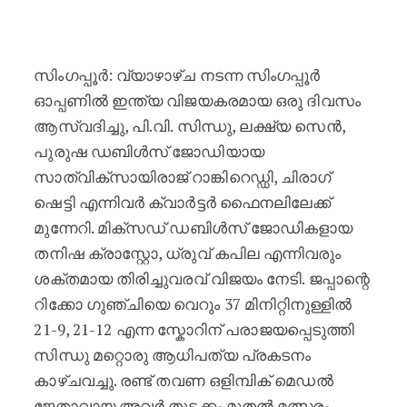
സിന്ധു, ലക്ഷ്യ, ഡബിൾസ് ടീമുകൾ 
സിംഗപ്പൂർ: വ്യാഴാഴ്ച നടന്ന സിംഗപ്പൂർ
ഓപ്പണിൽ ഇന്ത്യ വിജയകരമായ ഒരു ദിവസം
ആസ്വദിച്ചു, പി.വി. സിന്ധു, ലക്ഷ്യ സെൻ,
പുരുഷ ഡബിൾസ് ജോഡിയായ
സാത്വിക്‌സായിരാജ് റാങ്കിറെഡ്ഡി, ചിരാഗ്
ഷെട്ടി എന്നിവർ ക്വാർട്ടർ ഫൈനലിലേക്ക്
മുന്നേറി. മിക്സഡ് ഡബിൾസ് ജോഡികളായ
തനിഷ ക്രാസ്റ്റോ, ധ്രുവ് കപില എന്നിവരും
ശക്തമായ തിരിച്ചുവരവ് വിജയം നേടി. ജപ്പാന്റെ
റിക്കോ ഗുഞ്ചിയെ വെറും 37 മിനിറ്റിനുള്ളിൽ
21-9, 21-12 എന്ന സ്കോറിന് പരാജയപ്പെടുത്തി
സിന്ധു മറ്റൊരു ആധിപത്യ പ്രകടനം
കാഴ്ചവച്ചു. രണ്ട് തവണ ഒളിമ്പിക് മെഡൽ
ജേതാവായ അവർ തുടക്കം മുതൽ മത്സരം