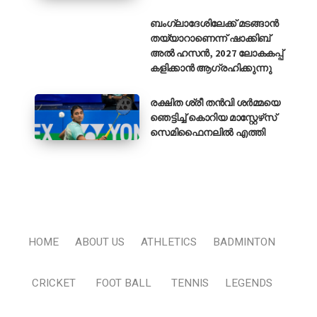
ബംഗ്ലാദേശിലേക്ക് മടങ്ങാൻ
തയ്യാറാണെന്ന് ഷാക്കിബ്
അൽ ഹസൻ, 2027 ലോകകപ്പ്
കളിക്കാൻ ആഗ്രഹിക്കുന്നു
രക്ഷിത ശ്രീ തൻവി ശർമ്മയെ
ഞെട്ടിച്ച് കൊറിയ മാസ്റ്റേഴ്‌സ്
സെമിഫൈനലിൽ എത്തി
HOME
ABOUT US
ATHLETICS
BADMINTON
CRICKET
FOOT BALL
TENNIS
LEGENDS