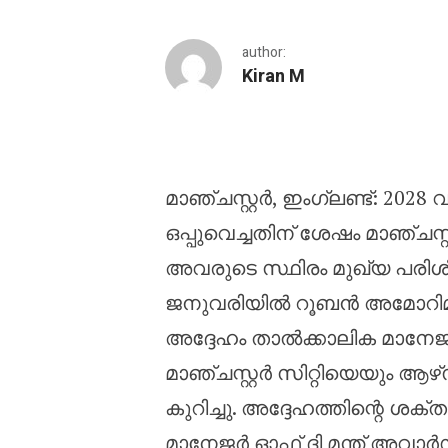
author:
Kiran M
2028 വരെ മാഞ്ചസ്റ്റർ 
മാഞ്ചസ്റ്റർ, ഇംഗ്ലണ്ട്: 2028
ഒപ്പുവെച്ചതിന് ശേഷം മാഞ്ചസ
അവരുടെ സ്ഥിരം മുഖ്യ പരിശ
ജനുവരിയിൽ റൂബൻ അമോറിമിന
അദ്ദേഹം താൽക്കാലിക മാനേജര
മാഞ്ചസ്റ്റർ സിറ്റിയെയും ആഴ
കുറിച്ചു. അദ്ദേഹത്തിന്റെ ശ
മാനേജർ ഓഫ് ദി മന്ത് അവാർഡ