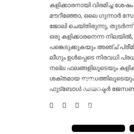
കളിക്കാരനായി വിരമിച്ച ശേ
മൗറീഞ്ഞോ, ഒലെ ഗുന്നാർ സോ
ജോലി ചെയ്തിരുന്നു, തുടർന്ന
ഒരു കളിക്കാരനെന്ന നിലയിൽ,
പങ്കെടുക്കുകയും അഞ്ച് പ്രീ
ലീഗും ഉൾപ്പെടെ നിരവധി പ്
നല്ല ഫലങ്ങളിലൂടെയും കളിക്
തുടർച്ചയായ
ശക്തമായ ബന്ധത്തിലൂടെയും 
രണ്ടാം
വർഷവും
ഫുട്ബോൾ ഡയറക്ടർ ജേസൺ 
അലൻ
ബോർഡർ
മെഡൽ നേടി
ട്രാവിസ്
ഹെഡ്