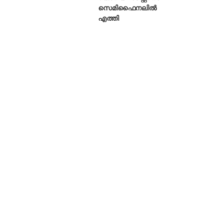
സെമിഫൈനലിൽ
എത്തി