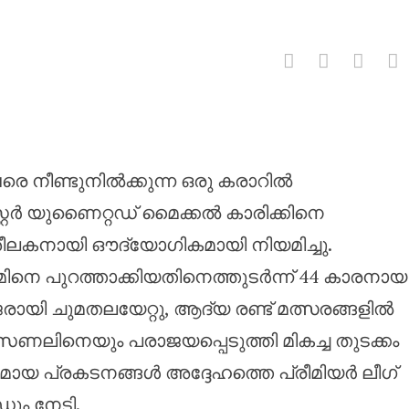
യുണൈറ്റഡിന്റെ മുഖ്യ പരിശീലകന
 വരെ നീണ്ടുനിൽക്കുന്ന ഒരു കരാറിൽ
്റ്റർ യുണൈറ്റഡ് മൈക്കൽ കാരിക്കിനെ
ീലകനായി ഔദ്യോഗികമായി നിയമിച്ചു.
െ പുറത്താക്കിയതിനെത്തുടർന്ന് 44 കാരനായ
ായി ചുമതലയേറ്റു, ആദ്യ രണ്ട് മത്സരങ്ങളിൽ
്‌സണലിനെയും പരാജയപ്പെടുത്തി മികച്ച തുടക്കം
ക്തമായ പ്രകടനങ്ങൾ അദ്ദേഹത്തെ പ്രീമിയർ ലീഗ്
ും നേടി.