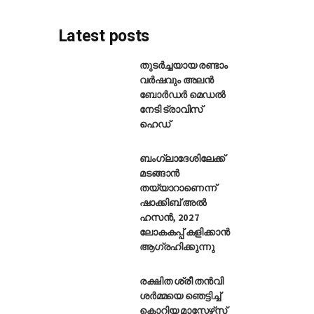
Latest posts
തുടർച്ചയായ രണ്ടാം
വർഷവും അലൻ
ബോർഡർ മെഡൽ
ായി മൈക്കൽ കാരിക്കിനെ നിയമിച
നേടി ട്രാവിസ്
ഹെഡ്
ബംഗ്ലാദേശിലേക്ക്
മടങ്ങാൻ
തയ്യാറാണെന്ന്
ഷാക്കിബ് അൽ
ഹസൻ, 2027
ലോകകപ്പ് കളിക്കാൻ
ആഗ്രഹിക്കുന്നു
രക്ഷിത ശ്രീ തൻവി
ശർമ്മയെ ഞെട്ടിച്ച്
കൊറിയ മാസ്റ്റേഴ്‌സ്