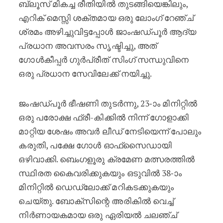
ബ്ലൂസ് മികച്ച രീതിയിൽ തുടങ്ങിയെങ്കിലും,
എറിക് മെസ്സി ശക്തമായ ഒരു ലോംഗ് റേഞ്ച്
ശ്രമം അഴിച്ചുവിട്ടപ്പോൾ ജാംഷഡ്പൂർ ആദ്യ
പ്രധാന അവസരം സൃഷ്ടിച്ചു, അത്
ഗോൾകീപ്പർ ഗുർപ്രീത് സിംഗ് സന്ധുവിനെ
ഒരു പ്രധാന സേവിലേക്ക് നയിച്ചു.
ജംഷഡ്പൂർ ഭീഷണി തുടർന്നു, 23-ാം മിനിറ്റിൽ
ഒരു പരോക്ഷ ഫ്രീ-കിക്കിൽ നിന്ന് ഗോളാക്കി
മാറ്റിയ ശേഷം അവർ ലീഡ് നേടിയെന്ന് പോലും
കരുതി, പക്ഷേ ഗോൾ ഓഫ്‌സൈഡായി
ഒഴിവാക്കി. ബെംഗളൂരു ക്രമേണ മത്സരത്തിൽ
സ്ഥിരത കൈവരിക്കുകയും ഒടുവിൽ 38-ാം
മിനിറ്റിൽ ഡെഡ്‌ലോക്ക് മറികടക്കുകയും
ചെയ്തു. ബോക്സിന്റെ അരികിൽ വെച്ച്
നിർണായകമായ ഒരു ഏരിയൽ ചലഞ്ച്