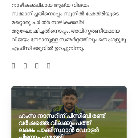
നാഴികക്കല്ലായ ആദ്യ വിജയം
സമ്മാനിച്ചതിനൊപ്പം സുനിൽ ഛേത്രിയുടെ
മറ്റൊരു ചരിത്ര നാഴികക്കല്ല്
ആഘോഷിച്ചതിനൊപ്പം, അവിസ്മരണീയമായ
വിജയം നേടാനുള്ള സമ്മർദ്ദത്തിലും ബെംഗളൂരു
എഫ്‌സി ഒടുവിൽ ഉറച്ചുനിന്നു.
ഹംസ നാസറിന് പിസിബി രണ്ട്
വർഷത്തെ വിലക്കും പത്ത്
ലക്ഷം പാക്കിസ്ഥാൻ ഡോളർ
പിഴയും ചുമത്തി