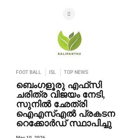
FOOT BALL
ISL
TOP NEWS
ബെംഗളൂരു എഫ്‌സി
ചരിത്ര വിജയം നേടി,
സുനിൽ ഛേത്രി
ഐ‌എസ്‌എൽ പ്രകടന
റെക്കോർഡ് സ്ഥാപിച്ചു
May 10, 2026