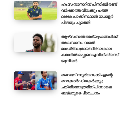
ഹംസ നാസറിന് പിസിബി രണ്ട്
വർഷത്തെ വിലക്കും പത്ത്
ലക്ഷം പാക്കിസ്ഥാൻ ഡോളർ
പിഴയും ചുമത്തി
ആഴ്‌സണൽ അഭ്യൂഹങ്ങൾക്ക്
അവസാനം: റയൽ
മാഡ്രിഡുമായി ദീർഘകാല
കരാറിൽ ഒപ്പുവെച്ച വിനീഷ്യസ്
ജൂനിയർ
വൈഭവ് സൂര്യവംശി എന്റെ
റെക്കോർഡ് തകർക്കും;
ചരിത്രനേട്ടത്തിന് പിന്നാലെ
ബട്‌ലറുടെ പ്രവചനം