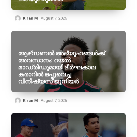
Kiran M
August 7, 2026
ആഴ്‌സണൽ അഭ്യൂഹങ്ങൾക്ക്
അവസാനം: റയൽ
മാഡ്രിഡുമായി ദീർഘകാല
കരാറിൽ ഒപ്പുവെച്ച
വിനീഷ്യസ് ജൂനിയർ
Kiran M
August 7, 2026